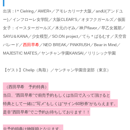
出演：I＊Cielring／AMER+／アモレカリーナ大阪／andU(アンドユ
ー)／インフローレ女学院／大阪CLEAR'S／オタフクガールズ／仮面
女子：イースターガールズ／木元のぞみ／神戸flavor／早乙女麗那／
SAYU＆KANA／少女模型／SO.ON project／てら＊ぱるむす／天空音
パレード／
西田早希
／NEO BREAK／PiNKRUSH／Bear in Mind／
MAJESTIC MATES／ヤンチャン学園KANSAI／リリシック学園
【ゲスト】Chelip（鳥取）／ヤンチャン学園音楽部（東京）
（西田早希 予約特典）
当日、”西田早希”で前売予約もしくは当日で入って頂けると
特典として一緒に”写メ”もしくは”サイン60秒券”がもらえます。
是非”西田早希”でご予約お待ちしております！！
※予約特典は物販時となります。