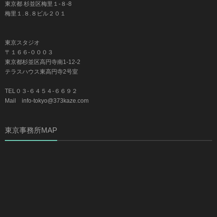
東京都 杉並区梅里１-８-8
梅里１.８.８ビル２０１
東京スタジオ
〒１６６-０００３
東京都杉並区高円寺南1-12-2
テラスハウス東高円寺2号室
TEL０３-６４５４-６６９２
Mail info-tokyo@373kaze.com
東京事務所MAP