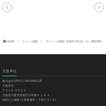
HOME
イベント情報
【イベント情報】2018年7月14日（土）西田早希
...
大阪本社
株式会社OFFICE MINAMIKAZE
大阪本社
〒５５６-０００５
大阪府大阪市浪速区日本橋４-１４-３
池田ビル南館 (４階事務所・５階スタジオ)