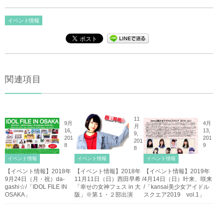
イベント情報
関連項目
11
9月
4月
月
16,
13,
9,
201
201
201
8
9
8
イベント情報
イベント情報
イベント情報
【イベント情報】2018年
【イベント情報】2018年
【イベント情報】2019年
9月24日（月・祝）da-
11月11日（日）西田早希 /
4月14日（日）叶来、咲来
gashi☆/「IDOL FILE IN
「幸せの女神フェス in 大
/「kansai美少女アイドル
OSAKA」
阪」※第１・２部出演
スクエア2019 vol.1」