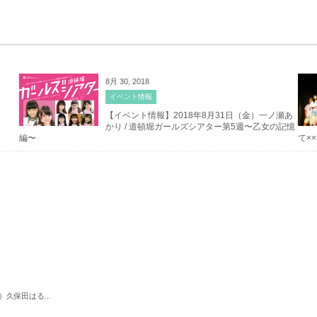
8月 30, 2018
イベント情報
【イベント情報】2018年8月31日（金）一ノ瀬あ
かり / 道頓堀ガールズシアター第5週〜乙女の記憶
編〜
て××
）久保田はる...