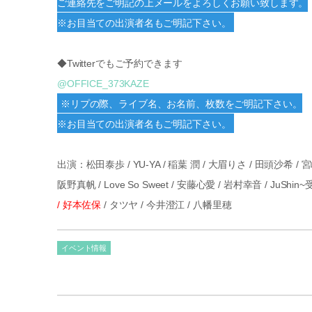
ご連絡先をご明記の上メールをよろしくお願い致します。
※お目当ての出演者名もご明記下さい。
◆Twitterでもご予約できます
@OFFICE_373KAZE
※リプの際、ライブ名、お名前、枚数をご明記下さい。
※お目当ての出演者名もご明記下さい。
出演：松田泰歩 / YU-YA / 稲葉 潤 / 大眉りさ / 田頭沙希 
阪野真帆 / Love So Sweet / 安藤心愛 / 岩村幸音 / JuSh
/ 好本佐保
/ タツヤ / 今井澄江 / 八幡里穂
イベント情報