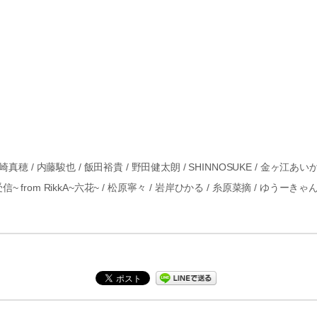
/ 宮崎真穂 / 内藤駿也 / 飯田裕貴 / 野田健太朗 / SHINNOSUKE / 金ヶ
in~受信~ from RikkA~六花~ / 松原寧々 / 岩岸ひかる / 糸原菜摘 / ゆうーきゃ