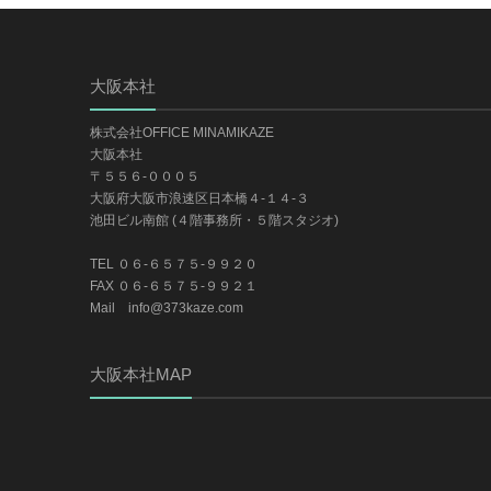
大阪本社
株式会社OFFICE MINAMIKAZE
大阪本社
〒５５６-０００５
大阪府大阪市浪速区日本橋４-１４-３
池田ビル南館 (４階事務所・５階スタジオ)
TEL ０６-６５７５-９９２０
FAX ０６-６５７５-９９２１
Mail info@373kaze.com
大阪本社MAP