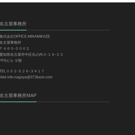
名古屋事務所
株式会社OFFICE MINAMIKAZE
名古屋事務所
〒４６０-０００２
愛知県名古屋市中区丸の内３-１９-２３
FPSビル ９階
TEL０５２-５２６-３４１７
Mail info-nagoya@373kaze.com
名古屋事務所MAP