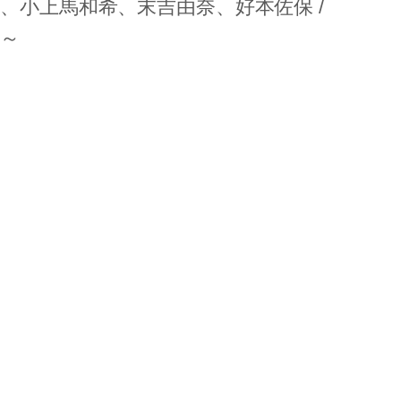
か、小上馬和希、末吉由奈、好本佐保 /
9～