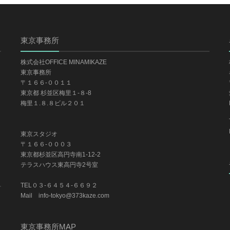
東京事務所
株式会社OFFICE MINAMIKAZE
東京事務所
〒１６６-００１１
東京都 杉並区梅里１-８-8
梅里１.８.８ビル２０１
東京スタジオ
〒１６６-０００３
東京都杉並区高円寺南1-12-2
テラスハウス東高円寺2号室
TEL０３-６４５４-６６９２
Mail info-tokyo@373kaze.com
東京事務所MAP