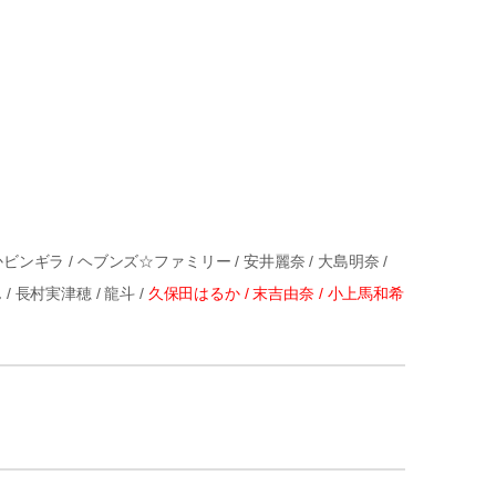
江あいかビンギラ / ヘブンズ☆ファミリー / 安井麗奈 / 大島明奈 /
ん / 長村実津穂 / 龍斗 /
久保田はるか / 末吉由奈 / 小上馬和希