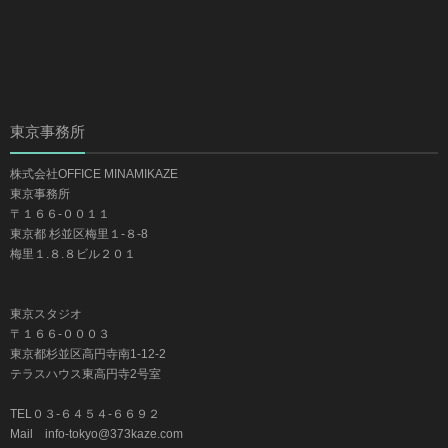
東京事務所
株式会社OFFICE MINAMIKAZE
東京事務所
〒１６６-００１１
東京都 杉並区梅里１-８-8
梅里１.８.８ビル２０１
東京スタジオ
〒１６６-０００３
東京都杉並区高円寺南1-12-2
テラスハウス東高円寺2号室
TEL０３-６４５４-６６９２
Mail info-tokyo@373kaze.com