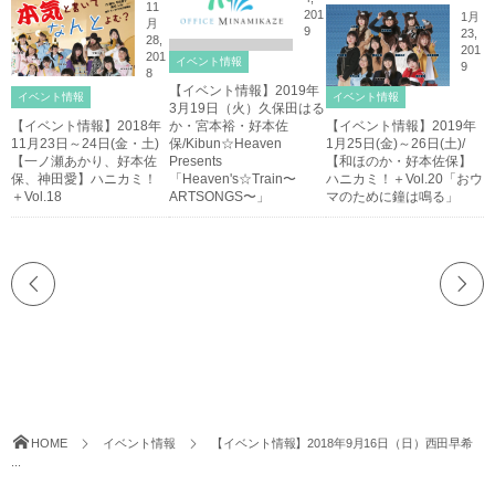
11
201
1月
月
9
23,
28,
201
201
イベント情報
9
8
【イベント情報】2019年
イベント情報
イベント情報
3月19日（火）久保田はる
【イベント情報】2018年
か・宮本裕・好本佐
【イベント情報】2019年
11月23日～24日(金・土)
保/Kibun☆Heaven
1月25日(金)～26日(土)/
【一ノ瀬あかり、好本佐
Presents
【和ほのか・好本佐保】
保、神田愛】ハニカミ！
「Heaven's☆Train〜
ハニカミ！＋Vol.20「おウ
＋Vol.18
ARTSONGS〜」
マのために鐘は鳴る」
HOME
イベント情報
【イベント情報】2018年9月16日（日）西田早希
...