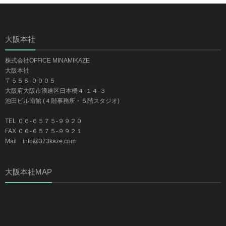
大阪本社
株式会社OFFICE MINAMIKAZE
大阪本社
〒５５６-０００５
大阪府大阪市浪速区日本橋４-１４-３
池田ビル南館 (４階事務所・５階スタジオ)
TEL ０６-６５７５-９９２０
FAX ０６-６５７５-９９２１
Mail info@373kaze.com
大阪本社MAP