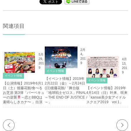
関連項目
2月
4,
5月
201
29,
4月
9
201
13,
9
201
イベント情報
9
イベント情報
【イベント情報】2019年
イベント情報
【公演情報】2019年6月1
2月22日（金）～2月24日
日（土）後藤花観/食べる
(日)後藤花観/「舞台版
【イベント情報】2019年
お芝居 第3弾「バーベキュ
「地球戦士ゼロス」FINAL
4月14日（日）叶来、咲来
ーの逆襲
～恋とBBQは
～THE END OF JUSTICE
/「kansai美少女アイドル
素晴らしきカナ〜 」出演
～」
スクエア2019 vol.1」