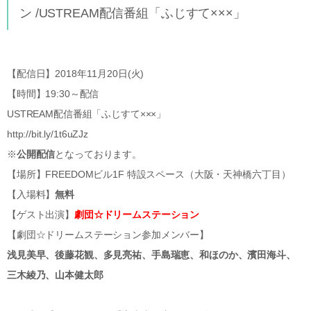
ン /USTREAM配信番組「ふじすて×××」
【配信日】2018年11月20日(火)
【時間】19:30～配信
USTREAM配信番組「ふじすて×××」
http://bit.ly/1t6uZJz
※
公開配信
となっております。
【場所】FREEDOMビル1F 特設スペース（大阪・天神橋六丁目）
【入場料】
無料
【ゲスト出演】
劇団☆ドリームステーション
【劇団☆ドリームステーション参加メンバー】
浅見美早、後藤花観、多見亮祐、手島瑞恵、和ほのか、濱田海斗、
三木綾乃、山本健太郎