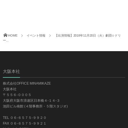
HOME
イベント情報
【出演情報】2018年11月20日（火）劇団☆ドリ
ー...
大阪本社
株式会社OFFICE MINAMIKAZE
大阪本社
〒５５６-０００５
大阪府大阪市浪速区日本橋４-１４-３
池田ビル南館 (４階事務所・５階スタジオ)
TEL ０６-６５７５-９９２０
FAX ０６-６５７５-９９２１