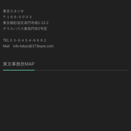
東京スタジオ
〒１６６-０００３
東京都杉並区高円寺南1-12-2
テラスハウス東高円寺2号室
TEL０３-６４５４-６６９２
Mail info-tokyo@373kaze.com
東京事務所MAP