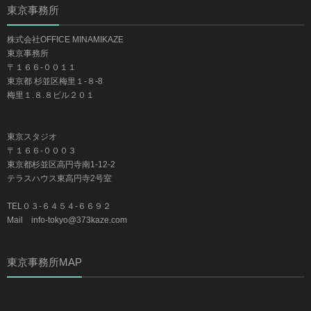
東京事務所
株式会社OFFICE MINAMIKAZE
東京事務所
〒１６６-００１１
東京都 杉並区梅里１-８-8
梅里１.８.８ビル２０１
東京スタジオ
〒１６６-０００３
東京都杉並区高円寺南1-12-2
テラスハウス東高円寺2号室
TEL０３-６４５４-６６９２
Mail info-tokyo@373kaze.com
東京事務所MAP