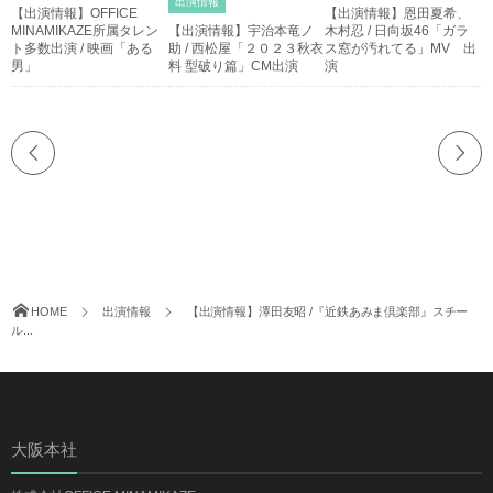
出演情報
【出演情報】OFFICE
【出演情報】恩田夏希、
MINAMIKAZE所属タレン
【出演情報】宇治本竜ノ
木村忍 / 日向坂46「ガラ
ト多数出演 / 映画「ある
助 / 西松屋「２０２３秋衣
ス窓が汚れてる」MV 出
男」
料 型破り篇」CM出演
演
HOME
出演情報
【出演情報】澤田友昭 /『近鉄あみま倶楽部』スチー
ル...
大阪本社