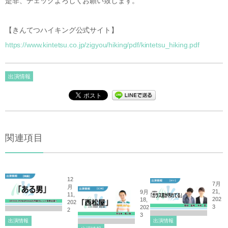
是非、チェックよろしくお願い致します。
【きんてつハイキング公式サイト】
https://www.kintetsu.co.jp/zigyou/hiking/pdf/kintetsu_hiking.pdf
出演情報
関連項目
12
7月
月
21,
9月
11,
202
18,
202
3
202
2
3
出演情報
出演情報