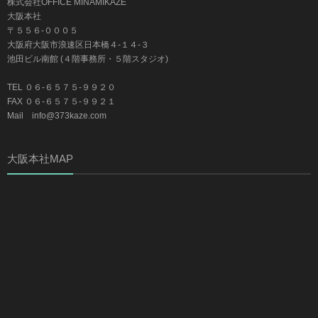
株式会社OFFICE MINAMIKAZE
大阪本社
〒５５６-０００５
大阪府大阪市浪速区日本橋４-１４-３
池田ビル南館 (４階事務所・５階スタジオ)
TEL ０６-６５７５-９９２０
FAX ０６-６５７５-９９２１
Mail info@373kaze.com
大阪本社MAP