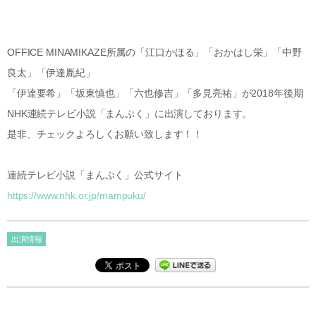
OFFICE MINAMIKAZE所属の「江口かほる」「おかはし栄」「中野
良太」「伊達胤紀」
「伊達要希」「坂東慎也」「六也修吉」「多見亮祐」が2018年後期
NHK連続テレビ小説「まんぷく」に出演しております。
是非、チェックよろしくお願い致します！！
連続テレビ小説「まんぷく」公式サイト
https://www.nhk.or.jp/mampuku/
出演情報