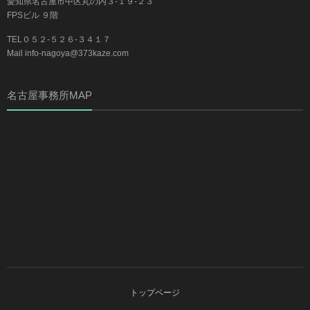
愛知県名古屋市中区丸の内３-１９-２３
FPSビル ９階
TEL０５２-５２６-３４１７
Mail info-nagoya@373kaze.com
名古屋事務所MAP
トップページ