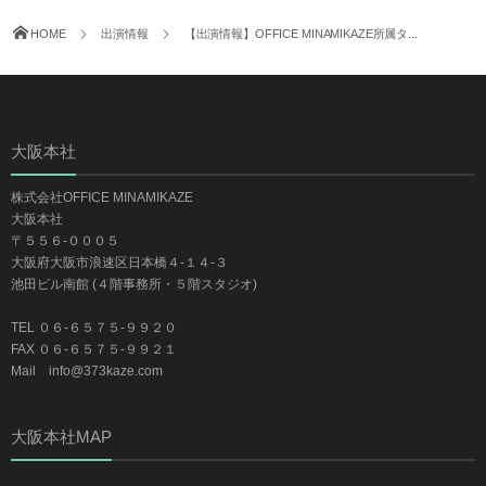
HOME
出演情報
【出演情報】OFFICE MINAMIKAZE所属タ...
大阪本社
株式会社OFFICE MINAMIKAZE
大阪本社
〒５５６-０００５
大阪府大阪市浪速区日本橋４-１４-３
池田ビル南館 (４階事務所・５階スタジオ)
TEL ０６-６５７５-９９２０
FAX ０６-６５７５-９９２１
Mail info@373kaze.com
大阪本社MAP