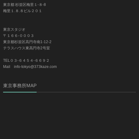
東京都 杉並区梅里１-８-8
梅里１.８.８ビル２０１
東京スタジオ
〒１６６-０００３
東京都杉並区高円寺南1-12-2
テラスハウス東高円寺2号室
TEL０３-６４５４-６６９２
Mail info-tokyo@373kaze.com
東京事務所MAP