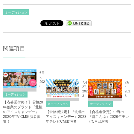
オーディション
関連項目
6月
7,
202
7月
2月
0
27,
4,
202
202
オーディション
3
6
【応募受付終了】昭和20
オーディション
オーディション
年創業のブランド『北極
のアイスキャンデー』
【合格者決定】『北極の
【合格者決定】中野の
2020年TV-CM出演者募
アイスキャンデー』2023
『都こんぶ』2026年テレ
集！
年テレビCM出演者
ビCM出演者