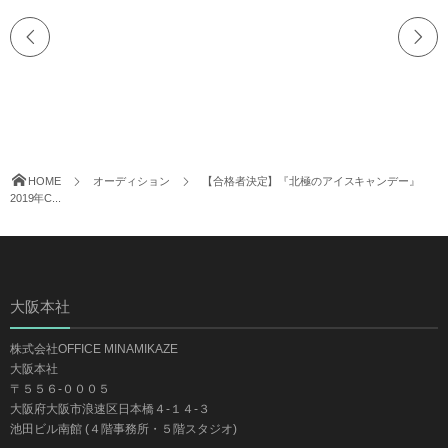
HOME
オーディション
【合格者決定】『北極のアイスキャンデー』
2019年C...
大阪本社
株式会社OFFICE MINAMIKAZE
大阪本社
〒５５６-０００５
大阪府大阪市浪速区日本橋４-１４-３
池田ビル南館 (４階事務所・５階スタジオ)