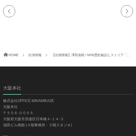
HOME
出演情報
【出演情報】澤田友昭 / NHK歴史秘話ヒストリア「...
大阪本社
株式会社OFFICE MINAMIKAZE
大阪本社
〒５５６-０００５
大阪府大阪市浪速区日本橋４-１４-３
池田ビル南館 (４階事務所・５階スタジオ)