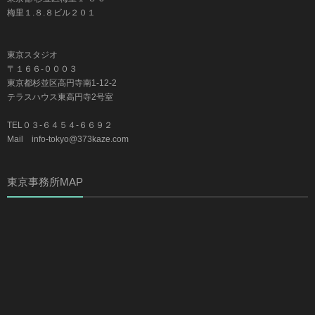
梅里１.８.８ビル２０１
東京スタジオ
〒１６６-０００３
東京都杉並区高円寺南1-12-2
テラスハウス東高円寺2号室
TEL０３-６４５４-６６９２
Mail info-tokyo@373kaze.com
東京事務所MAP