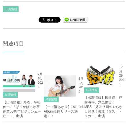
出演情報
関連項目
12
月
7月
29,
16,
8月
202
202
22,
1
6
201
出演情報
8
出演情報
【出演情報】松浪瞳、戸
出演情報
【出演情報】粋衣、平松
村海斗、六也修吉 /
伸一 / 「ほっかほっか亭-
【一ノ瀬あかり】1st mini
MBS「見取り図のやらか
創業50周年ビジョンムー
Album全国リリース決
し発見！失敗（ミス）ト
ビー - 」出演
定！！
リガー」出演