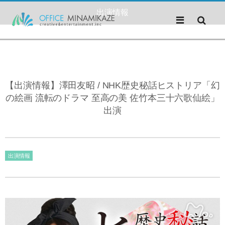
出演情報
【出演情報】澤田友昭 / NHK歴史秘話ヒストリア「幻
の絵画 流転のドラマ 至高の美 佐竹本三十六歌仙絵」
出演
出演情報