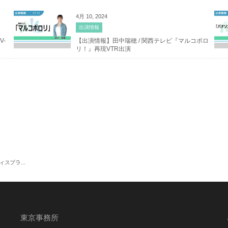
4月 10, 2024
出演情報
V-
【出演情報】田中瑞穂 / 関西テレビ『マルコポロ
リ！』再現VTR出演
スプラ...
東京事務所