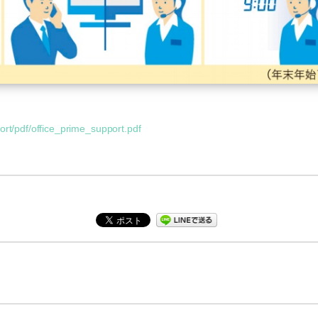
ort/pdf/office_prime_support.pdf