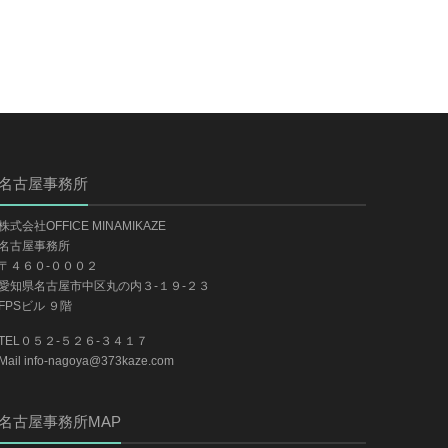
名古屋事務所
株式会社OFFICE MINAMIKAZE
名古屋事務所
〒４６０-０００２
愛知県名古屋市中区丸の内３-１９-２３
FPSビル ９階
TEL０５２-５２６-３４１７
Mail info-nagoya@373kaze.com
名古屋事務所MAP