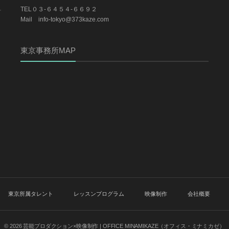
TEL０３-６４５４-６６９２
Mail info-tokyo@373kaze.com
東京事務所MAP
東京所属タレント
レッスンプログラム
映像制作
会社概要
© 2026
芸能プロダクション×映像制作 | OFFICE MINAMIKAZE（オフィス・ミナミカゼ）