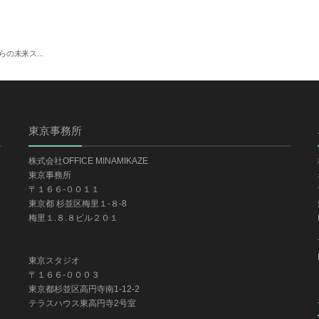
の未来ス...
東京事務所
株式会社OFFICE MINAMIKAZE
東京事務所
〒１６６-００１１
東京都 杉並区梅里１-８-8
梅里１.８.８ビル２０１
東京スタジオ
〒１６６-０００３
東京都杉並区高円寺南1-12-2
テラスハウス東高円寺2号室