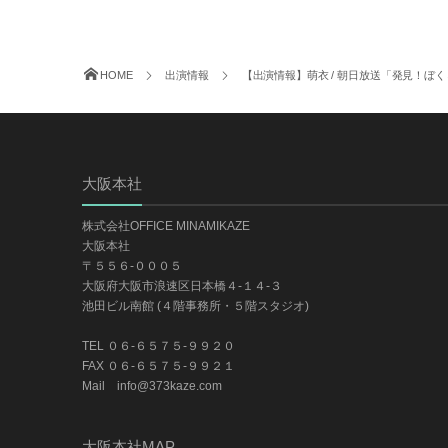
HOME
出演情報
【出演情報】萌衣 / 朝日放送「発見！ぼくら
大阪本社
株式会社OFFICE MINAMIKAZE
大阪本社
〒５５６-０００５
大阪府大阪市浪速区日本橋４-１４-３
池田ビル南館 (４階事務所・５階スタジオ)
TEL ０６-６５７５-９９２０
FAX ０６-６５７５-９９２１
Mail info@373kaze.com
大阪本社MAP