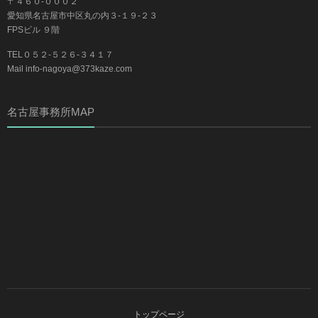
〒４６０-０００２
愛知県名古屋市中区丸の内３-１９-２３
FPSビル ９階
TEL０５２-５２６-３４１７
Mail info-nagoya@373kaze.com
名古屋事務所MAP
トップページ