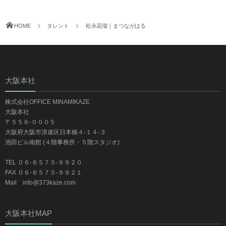
HOME
タレント
松永花瑠｜まつながはる
大阪本社
株式会社OFFICE MINAMIKAZE
大阪本社
〒５５６-０００５
大阪府大阪市浪速区日本橋４-１４-３
池田ビル南館 (４階事務所・５階スタジオ)
TEL ０６-６５７５-９９２０
FAX ０６-６５７５-９９２１
Mail info@373kaze.com
大阪本社MAP