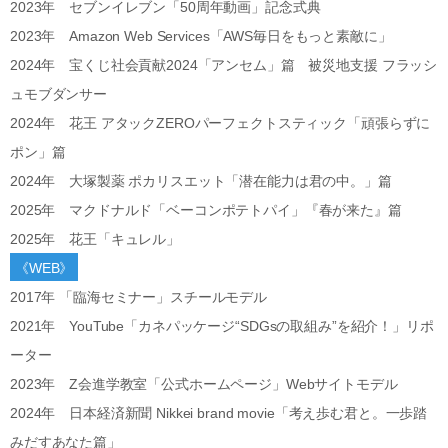
2023年 セブンイレブン「50周年動画」記念式典
2023年 Amazon Web Services「AWS毎日をもっと素敵に」
2024年 宝くじ社会貢献2024「アンセム」篇 被災地支援 フラッシ
ュモブダンサー
2024年 花王 アタックZEROパーフェクトスティック「頑張らずに
ポン」篇
2024年 大塚製薬 ポカリスエット「潜在能力は君の中。」篇
2025年 マクドナルド「ベーコンポテトパイ」『春が来た』篇
2025年 花王「キュレル」
《WEB》
2017年 「臨海セミナー」スチールモデル
2021年 YouTube「カネパッケージ“SDGsの取組み”を紹介！」リポ
ーター
2023年 Z会進学教室「公式ホームページ」Webサイトモデル
2024年 日本経済新聞 Nikkei brand movie「考え歩む君と。一歩踏
みだすあなた篇」