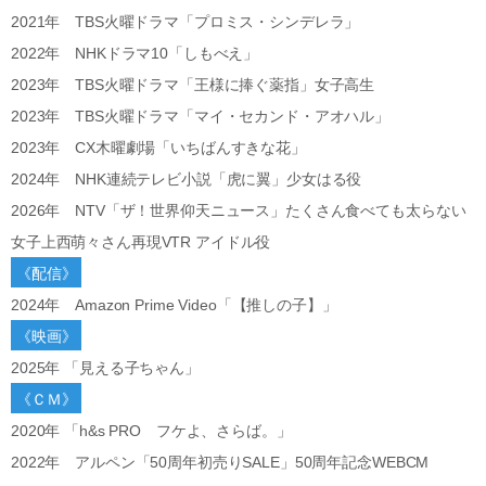
2021年 TBS火曜ドラマ「プロミス・シンデレラ」
2022年 NHKドラマ10「しもべえ」
2023年 TBS火曜ドラマ「王様に捧ぐ薬指」女子高生
2023年 TBS火曜ドラマ「マイ・セカンド・アオハル」
2023年 CX木曜劇場「いちばんすきな花」
2024年 NHK連続テレビ小説「虎に翼」少女はる役
2026年 NTV「ザ！世界仰天ニュース」たくさん食べても太らない
女子上西萌々さん再現VTR アイドル役
《配信》
2024年 Amazon Prime Video「【推しの子】」
《映画》
2025年 「見える子ちゃん」
《ＣＭ》
2020年 「h&s PRO フケよ、さらば。」
2022年 アルペン「50周年初売りSALE」50周年記念WEBCM