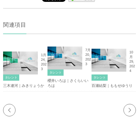
関連項目
7月
10
20,
1月
月
202
24,
29,
3
202
202
3
4
タレント
タレント
タレント
櫻井いろは｜さくらいい
三木遼河｜みきりょうか
ろは
百瀬結梨｜ももせゆうり