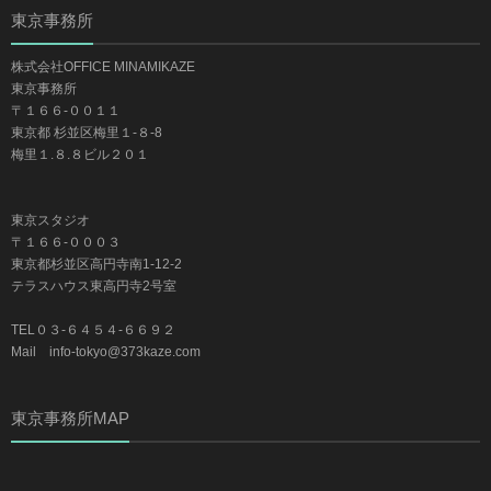
東京事務所
株式会社OFFICE MINAMIKAZE
東京事務所
〒１６６-００１１
東京都 杉並区梅里１-８-8
梅里１.８.８ビル２０１
東京スタジオ
〒１６６-０００３
東京都杉並区高円寺南1-12-2
テラスハウス東高円寺2号室
TEL０３-６４５４-６６９２
Mail info-tokyo@373kaze.com
東京事務所MAP