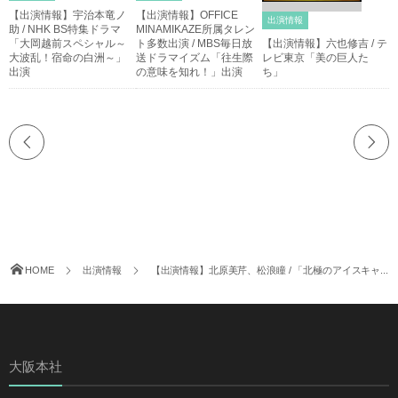
【出演情報】宇治本竜ノ
【出演情報】OFFICE
出演情報
助 / NHK BS特集ドラマ
MINAMIKAZE所属タレン
「大岡越前スペシャル～
ト多数出演 / MBS毎日放
【出演情報】六也修吉 / テ
大波乱！宿命の白洲～」
送ドラマイズム「往生際
レビ東京「美の巨人た
出演
の意味を知れ！」出演
ち」
HOME
出演情報
【出演情報】北原美芹、松浪瞳 / 「北極のアイスキャ...
大阪本社