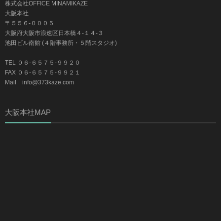
株式会社OFFICE MINAMIKAZE
大阪本社
〒５５６-０００５
大阪府大阪市浪速区日本橋４-１４-３
池田ビル南館 (４階事務所・５階スタジオ)
TEL ０６-６５７５-９９２０
FAX ０６-６５７５-９９２１
Mail info@373kaze.com
大阪本社MAP