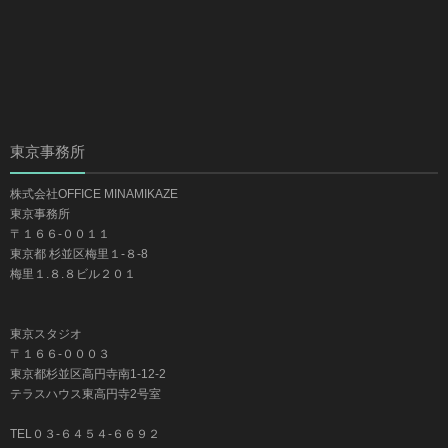
東京事務所
株式会社OFFICE MINAMIKAZE
東京事務所
〒１６６-００１１
東京都 杉並区梅里１-８-8
梅里１.８.８ビル２０１
東京スタジオ
〒１６６-０００３
東京都杉並区高円寺南1-12-2
テラスハウス東高円寺2号室
TEL０３-６４５４-６６９２