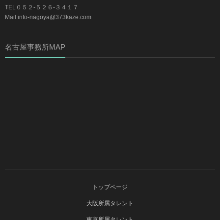
TEL０５２-５２６-３４１７
Mail info-nagoya@373kaze.com
名古屋事務所MAP
トップページ
大阪所属タレント
東京所属タレント