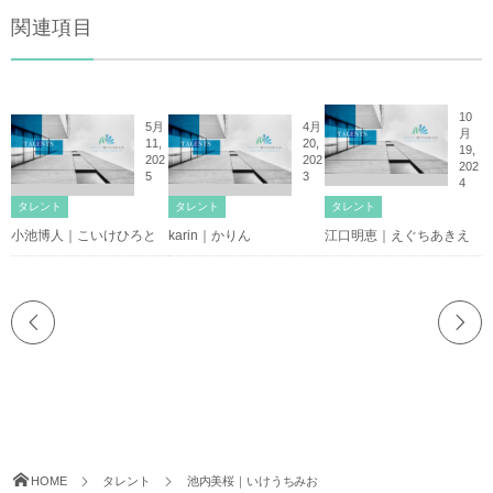
関連項目
10
5月
4月
月
11,
20,
19,
202
202
202
5
3
4
タレント
タレント
タレント
小池博人｜こいけひろと
karin｜かりん
江口明恵｜えぐちあきえ
HOME
タレント
池内美桜｜いけうちみお