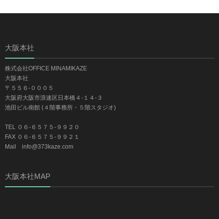
大阪本社
株式会社OFFICE MINAMIKAZE
大阪本社
〒５５６-０００５
大阪府大阪市浪速区日本橋４-１４-３
池田ビル南館 (４階事務所・５階スタジオ)
TEL ０６-６５７５-９９２０
FAX ０６-６５７５-９９２１
Mail info@373kaze.com
大阪本社MAP