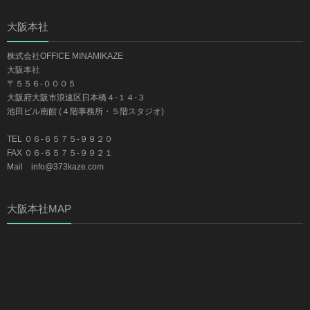
大阪本社
株式会社OFFICE MINAMIKAZE
大阪本社
〒５５６-０００５
大阪府大阪市浪速区日本橋４-１４-３
池田ビル南館 (４階事務所・５階スタジオ)
TEL ０６-６５７５-９９２０
FAX ０６-６５７５-９９２１
Mail info@373kaze.com
大阪本社MAP