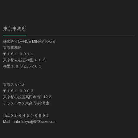
東京事務所
株式会社OFFICE MINAMIKAZE
東京事務所
〒１６６-００１１
東京都 杉並区梅里１-８-8
梅里１.８.８ビル２０１
東京スタジオ
〒１６６-０００３
東京都杉並区高円寺南1-12-2
テラスハウス東高円寺2号室
TEL０３-６４５４-６６９２
Mail info-tokyo@373kaze.com