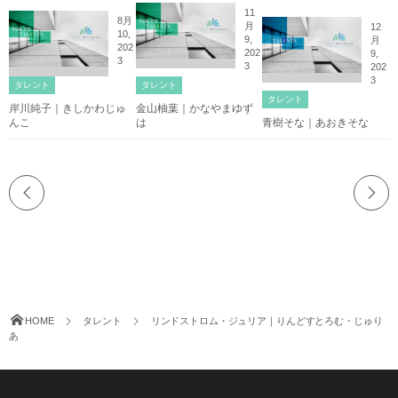
11
8月
月
12
10,
9,
月
202
202
9,
3
3
202
3
タレント
タレント
タレント
岸川純子｜きしかわじゅ
金山柚葉｜かなやまゆず
んこ
は
青樹そな｜あおきそな
HOME
タレント
リンドストロム・ジュリア｜りんどすとろむ・じゅり
あ