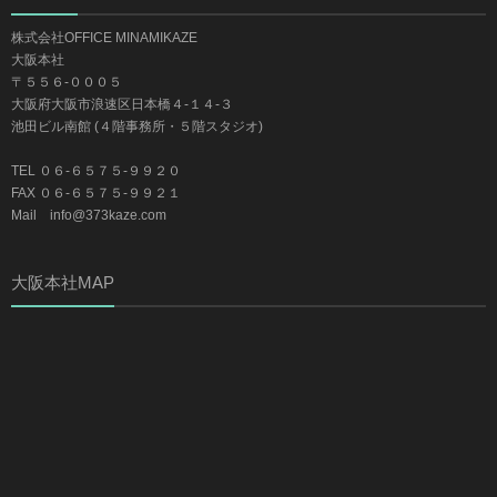
株式会社OFFICE MINAMIKAZE
大阪本社
〒５５６-０００５
大阪府大阪市浪速区日本橋４-１４-３
池田ビル南館 (４階事務所・５階スタジオ)
TEL ０６-６５７５-９９２０
FAX ０６-６５７５-９９２１
Mail info@373kaze.com
大阪本社MAP