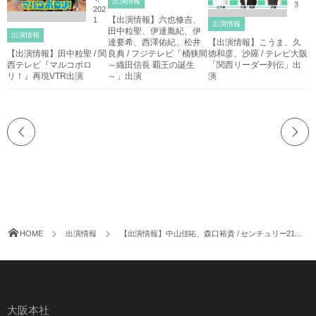
出演情報
3
202
【出演情報】六也修吉、
1
出演情報
田中粒聖、伊達胤紀、伊
出演情報
達要希、西澤佑紀、松井
【出演情報】こうま、久
【出演情報】田中粒聖 / 関
良典 / フジテレビ「桶狭間
徳和彦、沙羅 / テレビ大阪
西テレビ『マルコポロ
～織田信長 覇王の誕生
「関西リーダー列伝」出
リ！』再現VTR出演
～」出演
演
HOME
出演情報
【出演情報】中山佳祐、森口裕貴 / センチュリー21...
大阪本社