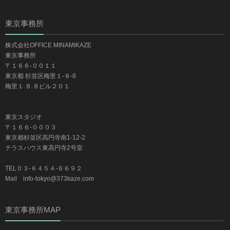
東京事務所
株式会社OFFICE MINAMIKAZE
東京事務所
〒１６６-００１１
東京都 杉並区梅里１-８-8
梅里１.８.８ビル２０１
東京スタジオ
〒１６６-０００３
東京都杉並区高円寺南1-12-2
テラスハウス東高円寺2号室
TEL０３-６４５４-６６９２
Mail info-tokyo@373kaze.com
東京事務所MAP