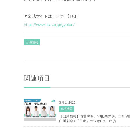
▼公式サイトはコチラ（詳細）
https://www.ntv.co.jp/gyoten/
出演情報
関連項目
3月 1, 2026
出演情報
【出演情報】佐貫寧音、池田尚之進、吉年羽
白川彩楽 / 「日産」ラジオCM 出演