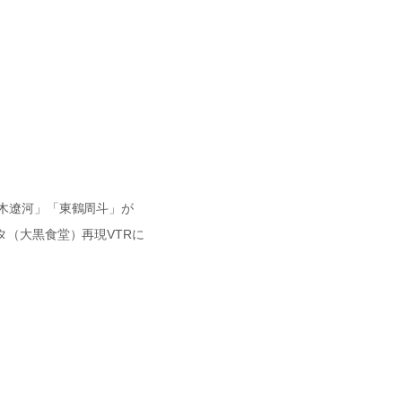
「三木遼河」「東鶴周斗」が
（大黒食堂）再現VTRに