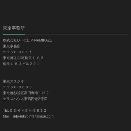
東京事務所
株式会社OFFICE MINAMIKAZE
東京事務所
〒１６６-００１１
東京都 杉並区梅里１-８-8
梅里１.８.８ビル２０１
東京スタジオ
〒１６６-０００３
東京都杉並区高円寺南1-12-2
テラスハウス東高円寺2号室
TEL０３-６４５４-６６９２
Mail info-tokyo@373kaze.com