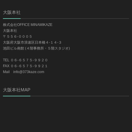
大阪本社
株式会社OFFICE MINAMIKAZE
大阪本社
〒５５６-０００５
大阪府大阪市浪速区日本橋４-１４-３
池田ビル南館 (４階事務所・５階スタジオ)
TEL ０６-６５７５-９９２０
FAX ０６-６５７５-９９２１
Mail info@373kaze.com
大阪本社MAP