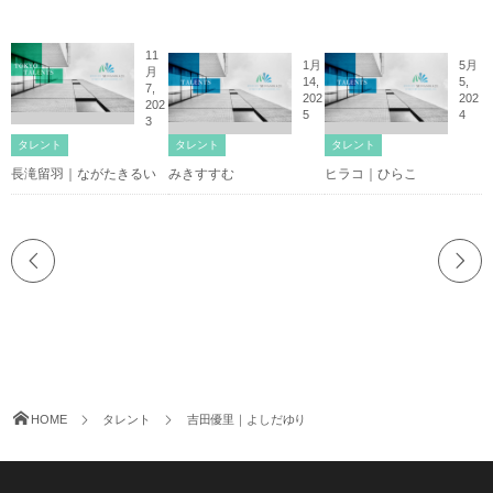
11
1月
5月
月
14,
5,
7,
202
202
202
5
4
3
タレント
タレント
タレント
長滝留羽｜ながたきるい
みきすすむ
ヒラコ｜ひらこ
HOME
タレント
吉田優里｜よしだゆり