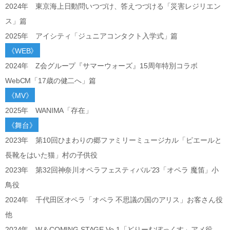
2024年 東京海上日動問いつづけ、答えつづける「災害レジリエン
ス」篇
2025年 アイシティ「ジュニアコンタクト入学式」篇
《WEB》
2024年 Z会グループ『サマーウォーズ』15周年特別コラボ
WebCM「17歳の健二へ」篇
《MV》
2025年 WANIMA「存在」
《舞台》
2023年 第10回ひまわりの郷ファミリーミュージカル「ピエールと
長靴をはいた猫」村の子供役
2023年 第32回神奈川オペラフェスティバル’23「オペラ 魔笛」小
鳥役
2024年 千代田区オペラ「オペラ 不思議の国のアリス」お客さん役
他
2024年 W＆COMING STAGE Vo.1「どりーむぼっくす」アメ役