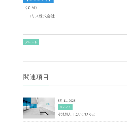
《ＣＭ》
コリス株式会社
タレント
関連項目
5月 11, 2025
タレント
小池博人｜こいけひろと