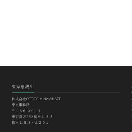
東京事務所
株式会社OFFICE MINAMIKAZE
東京事務所
〒１６６-００１１
東京都 杉並区梅里１-８-8
梅里１.８.８ビル２０１