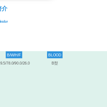
啓介
isuke
B/W/H/F
BLOOD
9.5/78.0/90.0/26
.0
B型