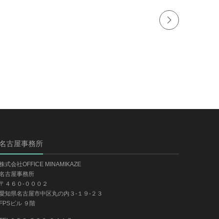
名古屋事務所
株式会社OFFICE MINAMIKAZE
名古屋事務所
〒４６０-０００２
愛知県名古屋市中区丸の内３-１９-２３
FPSビル ９階