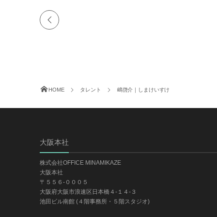
HOME
タレント
嶋啓介｜しまけいすけ
大阪本社
株式会社OFFICE MINAMIKAZE
大阪本社
〒５５６-０００５
大阪府大阪市浪速区日本橋４-１４-３
池田ビル南館 (４階事務所・５階スタジオ)