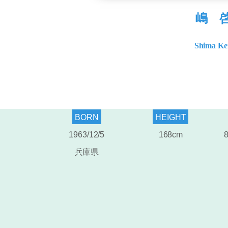
嶋 
Shima Ke
BORN
HEIGHT
1963/12/5
168cm
8
兵庫県