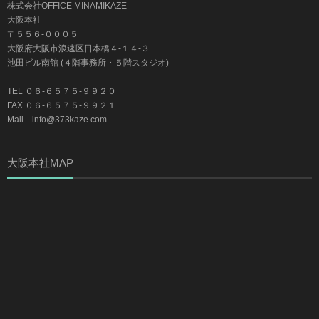
株式会社OFFICE MINAMIKAZE
大阪本社
〒５５６-０００５
大阪府大阪市浪速区日本橋４-１４-３
池田ビル南館 (４階事務所・５階スタジオ)
TEL ０６-６５７５-９９２０
FAX ０６-６５７５-９９２１
Mail info@373kaze.com
大阪本社MAP