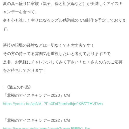
夏の真っ盛りに家族（親子、孫と祖父母など）が美味しくアイスキ
ャンデーを食べて、
身も心も涼しく幸せになるシズル感満載の CM制作を予定しておりま
す。
演技や現場の経験などは一切なくても大丈夫です！
その方の持ってる雰囲気を重視したいと考えておりますので
是非、お気軽にチャレンジしてみて下さい！たくさんの方のご応募
をお待ちしております！
↓《過去の作品》
「北極のアイスキャンデー2023」CM
https://youtu.be/zpNV_PFsXD4?si=Ihdkjn0KW7THVRwb
「北極のアイスキャンデー2022」CM
https://www.youtube.com/watch?v=noJ9E6Ki_8w