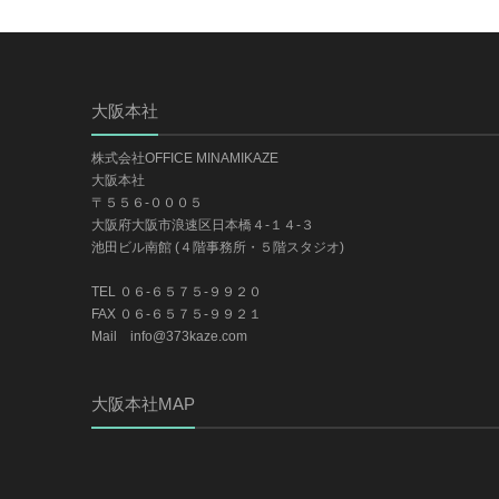
大阪本社
株式会社OFFICE MINAMIKAZE
大阪本社
〒５５６-０００５
大阪府大阪市浪速区日本橋４-１４-３
池田ビル南館 (４階事務所・５階スタジオ)
TEL ０６-６５７５-９９２０
FAX ０６-６５７５-９９２１
Mail info@373kaze.com
大阪本社MAP