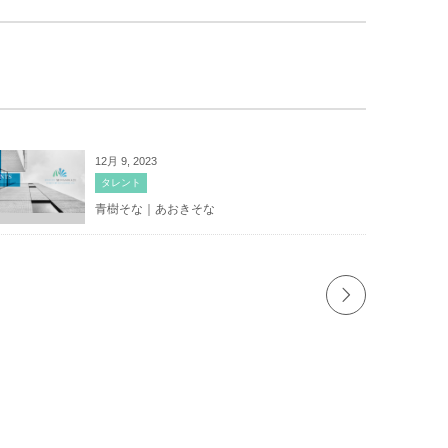
12月 9, 2023
タレント
青樹そな｜あおきそな