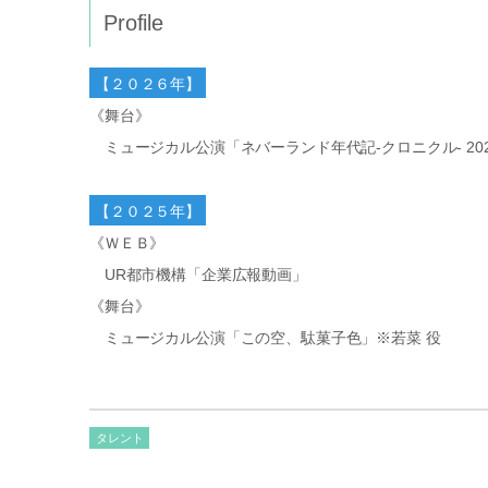
Profile
【２０２６年】
《舞台》
ミュージカル公演「ネバーランド年代記-クロニクル- 20
【２０２５年】
《ＷＥＢ》
UR都市機構「企業広報動画」
《舞台》
ミュージカル公演「この空、駄菓子色」※若菜 役
タレント