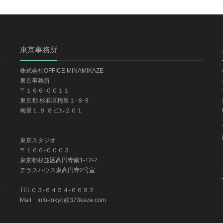
東京事務所
株式会社OFFICE MINAMIKAZE
東京事務所
〒１６６-００１１
東京都 杉並区梅里１-８-8
梅里１.８.８ビル２０１
東京スタジオ
〒１６６-０００３
東京都杉並区高円寺南1-12-2
テラスハウス東高円寺2号室
TEL０３-６４５４-６６９２
Mail info-tokyo@373kaze.com