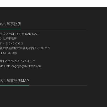
名古屋事務所
株式会社OFFICE MINAMIKAZE
名古屋事務所
〒４６０-０００２
愛知県名古屋市中区丸の内３-１９-２３
FPSビル ９階
TEL０５２-５２６-３４１７
Mail info-nagoya@373kaze.com
名古屋事務所MAP