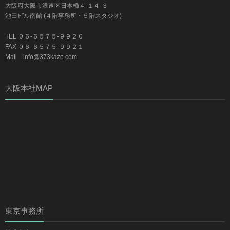
大阪府大阪市浪速区日本橋４-１４-３
池田ビル南館 (４階事務所・５階スタジオ)
TEL ０６-６５７５-９９２０
FAX ０６-６５７５-９９２１
Mail info@373kaze.com
大阪本社MAP
東京事務所