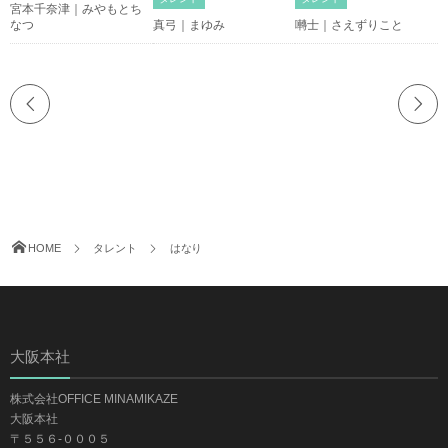
宮本千奈津｜みやもとち
なつ
真弓｜まゆみ
囀士｜さえずりこと
HOME
タレント
はなり
大阪本社
株式会社OFFICE MINAMIKAZE
大阪本社
〒５５６-０００５