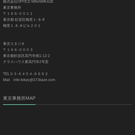
株式会社OFFICE MINAMIKAZE
東京事務所
〒１６６-００１１
東京都 杉並区梅里１-８-8
梅里１.８.８ビル２０１
東京スタジオ
〒１６６-０００３
東京都杉並区高円寺南1-12-2
テラスハウス東高円寺2号室
TEL０３-６４５４-６６９２
Mail info-tokyo@373kaze.com
東京事務所MAP