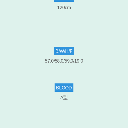
120cm
B/W/H/F
57.0/58.0/59.0/19
.0
BLOOD
A型