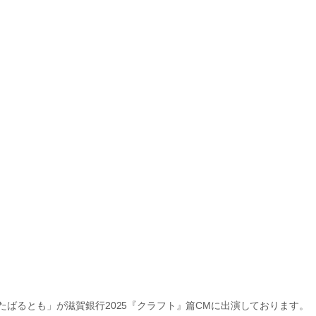
咲」「たばるとも」が滋賀銀行2025『クラフト』篇CMに出演しております。