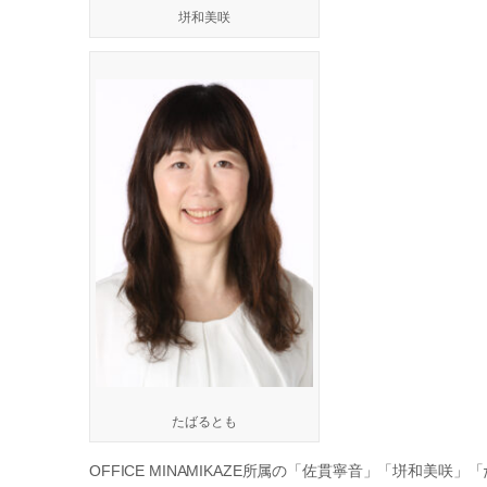
垪和美咲
たばるとも
OFFICE MINAMIKAZE所属の「佐貫寧音」「垪和美