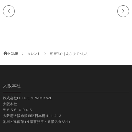
HOME
タレント
朝日哲心｜あさひてっしん
大阪本社
株式会社OFFICE MINAMIKAZE
大阪本社
〒５５６-０００５
大阪府大阪市浪速区日本橋４-１４-３
池田ビル南館 (４階事務所・５階スタジオ)