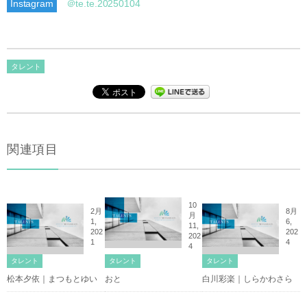
Instagram
＠te.te.20250104
タレント
関連項目
10
2月
8月
月
1,
6,
11,
202
202
202
1
4
4
タレント
タレント
タレント
松本夕依｜まつもとゆい
おと
白川彩楽｜しらかわさら