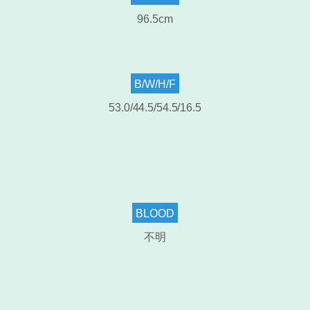
96.5cm
B/W/H/F
53.0/44.5/54.5/16.5
BLOOD
不明