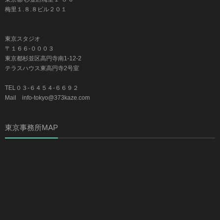
梅里１.８.８ビル２０１
東京スタジオ
〒１６６-０００３
東京都杉並区高円寺南1-12-2
テラスハウス東高円寺2号室
TEL０３-６４５４-６６９２
Mail info-tokyo@373kaze.com
東京事務所MAP