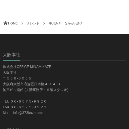
HOME
タレント
中川みき｜なかがわみき
大阪本社
株式会社OFFICE MINAMIKAZE
大阪本社
〒５５６-０００５
大阪府大阪市浪速区日本橋４-１４-３
池田ビル南館 (４階事務所・５階スタジオ)
TEL ０６-６５７５-９９２０
FAX ０６-６５７５-９９２１
Mail info@373kaze.com