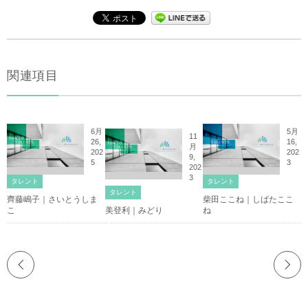
関連項目
6月
5月
11
26,
16,
月
202
202
9,
5
3
202
3
タレント
タレント
タレント
齊藤嶋子｜さいとうしま
柴田ここね｜しばたここ
こ
美登利｜みどり
ね