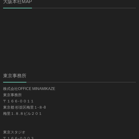
大阪本社MAP
東京事務所
株式会社OFFICE MINAMIKAZE
東京事務所
〒１６６-００１１
東京都 杉並区梅里１-８-8
梅里１.８.８ビル２０１
東京スタジオ
〒１６６-０００３