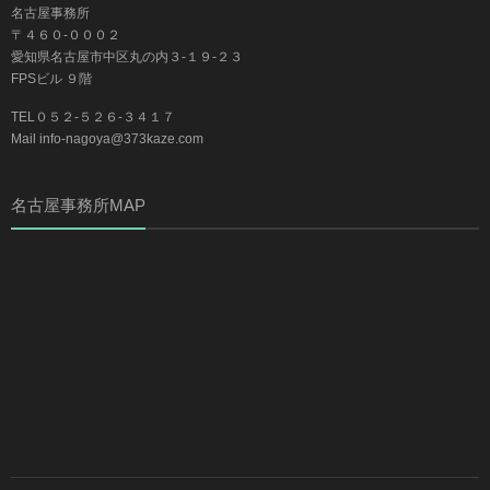
名古屋事務所
〒４６０-０００２
愛知県名古屋市中区丸の内３-１９-２３
FPSビル ９階
TEL０５２-５２６-３４１７
Mail info-nagoya@373kaze.com
名古屋事務所MAP