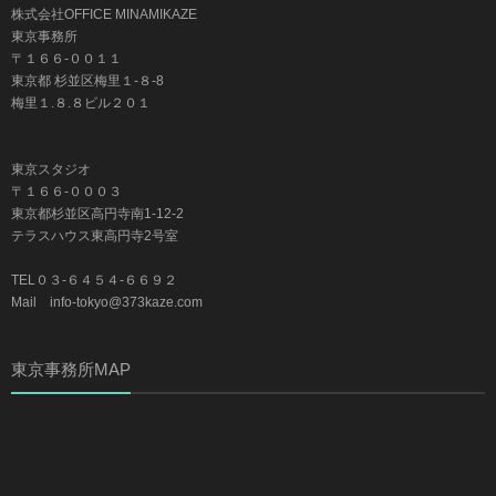
株式会社OFFICE MINAMIKAZE
東京事務所
〒１６６-００１１
東京都 杉並区梅里１-８-8
梅里１.８.８ビル２０１
東京スタジオ
〒１６６-０００３
東京都杉並区高円寺南1-12-2
テラスハウス東高円寺2号室
TEL０３-６４５４-６６９２
Mail info-tokyo@373kaze.com
東京事務所MAP