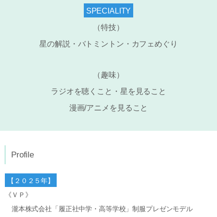
SPECIALITY
（特技）
星の解説・バトミントン・カフェめぐり
（趣味）
ラジオを聴くこと・星を見ること
漫画/アニメを見ること
Profile
【２０２５年】
《ＶＰ》
瀧本株式会社「履正社中学・高等学校」制服プレゼンモデル