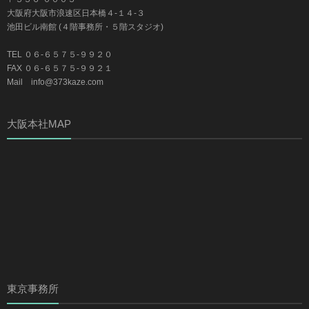
大阪府大阪市浪速区日本橋４-１４-３
池田ビル南館 (４階事務所・５階スタジオ)
TEL ０６-６５７５-９９２０
FAX ０６-６５７５-９９２１
Mail info@373kaze.com
大阪本社MAP
東京事務所