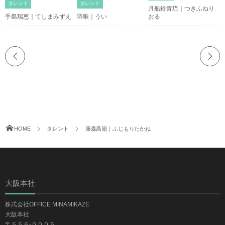
タレント
タレント
月船鈴青琉｜つきふねり
手島瑞恵｜てしまみずえ
羽唯｜うい
おる
HOME
タレント
藤森高嶺｜ふじもりたかね
大阪本社
株式会社OFFICE MINAMIKAZE
大阪本社
〒５５６-０００５