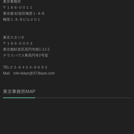
東京事務所
〒１６６-００１１
東京都 杉並区梅里１-８-8
梅里１.８.８ビル２０１
東京スタジオ
〒１６６-０００３
東京都杉並区高円寺南1-12-2
テラスハウス東高円寺2号室
TEL０３-６４５４-６６９２
Mail info-tokyo@373kaze.com
東京事務所MAP