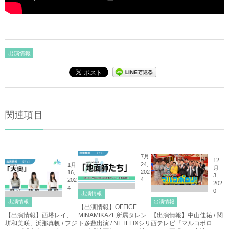
出演情報
関連項目
7月
12
24,
1月
月
202
16,
3,
4
202
202
4
0
出演情報
出演情報
出演情報
【出演情報】OFFICE
【出演情報】西塔レイ、
MINAMIKAZE所属タレン
【出演情報】中山佳祐 / 関
垪和美咲、浜那真帆 / フジ
ト多数出演 / NETFLIXシリ
西テレビ『マルコポロ