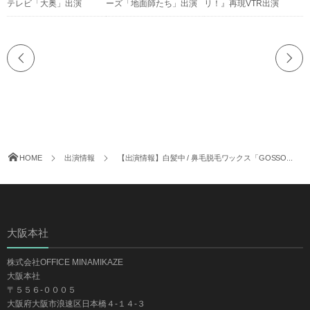
テレビ「大奥」出演
ーズ「地面師たち」出演
リ！』再現VTR出演
HOME
出演情報
【出演情報】白髪中 / 鼻毛脱毛ワックス「GOSSO...
大阪本社
株式会社OFFICE MINAMIKAZE
大阪本社
〒５５６-０００５
大阪府大阪市浪速区日本橋４-１４-３