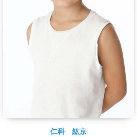
仁科 紘京