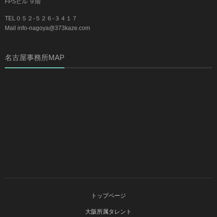
FPSビル ９階
TEL０５２-５２６-３４１７
Mail info-nagoya@373kaze.com
名古屋事務所MAP
トップページ
大阪所属タレント