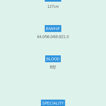
127cm
B/W/H/F
64.0/56.0/68.0/21.0
BLOOD
B型
SPECIALITY