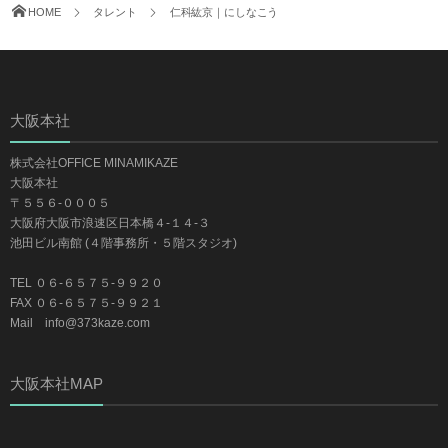
HOME
タレント
仁科紘京｜にしなこう
大阪本社
株式会社OFFICE MINAMIKAZE
大阪本社
〒５５６-０００５
大阪府大阪市浪速区日本橋４-１４-３
池田ビル南館 (４階事務所・５階スタジオ)
TEL ０６-６５７５-９９２０
FAX ０６-６５７５-９９２１
Mail info@373kaze.com
大阪本社MAP