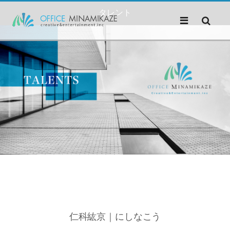
タレント
仁科紘京｜にしなこう