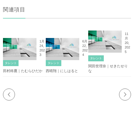
関連項目
11
月
1月
6月
20,
24,
22,
202
202
202
5
3
4
タレント
タレント
タレント
関田世理奈｜せきたせり
田村柊鷹｜たむらひだか
西晴翔｜にしはると
な