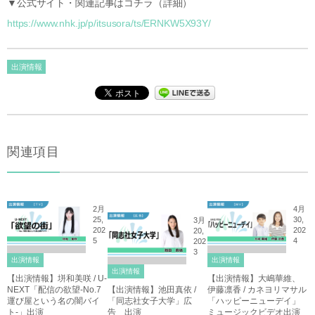
▼公式サイト・関連記事はコチラ（詳細）
https://www.nhk.jp/p/itsusora/ts/ERNKW5X93Y/
出演情報
関連項目
2月
4月
25,
30,
3月
202
202
20,
5
4
202
3
出演情報
出演情報
出演情報
【出演情報】垪和美咲 / U-
【出演情報】大嶋華維、
NEXT「配信の欲望-No.7
【出演情報】池田真依 /
伊藤凛香 / カネヨリマサル
運び屋という名の闇バイ
「同志社女子大学」広
「ハッピーニューデイ」
ト-」出演
告 出演
ミュージックビデオ出演