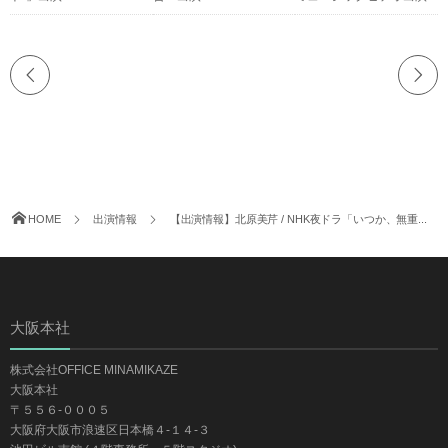
HOME
出演情報
【出演情報】北原美芹 / NHK夜ドラ「いつか、無重...
大阪本社
株式会社OFFICE MINAMIKAZE
大阪本社
〒５５６-０００５
大阪府大阪市浪速区日本橋４-１４-３