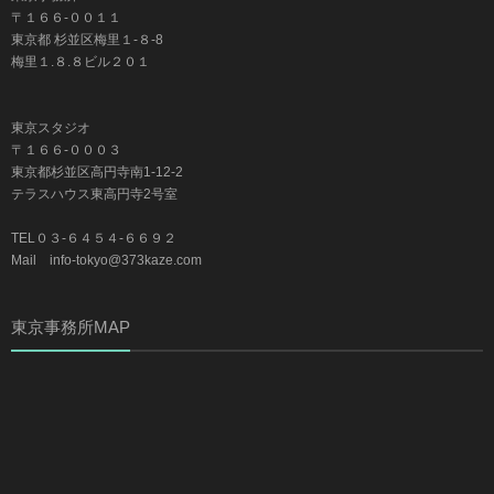
〒１６６-００１１
東京都 杉並区梅里１-８-8
梅里１.８.８ビル２０１
東京スタジオ
〒１６６-０００３
東京都杉並区高円寺南1-12-2
テラスハウス東高円寺2号室
TEL０３-６４５４-６６９２
Mail info-tokyo@373kaze.com
東京事務所MAP