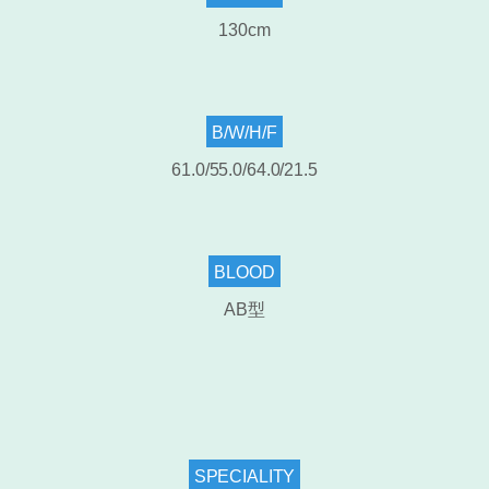
130cm
B/W/H/F
61.0/55.0/64.0/21.5
BLOOD
AB型
SPECIALITY