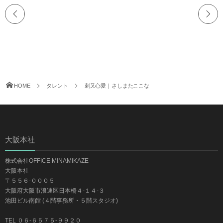
HOME
タレント
刺又心愛｜さしまたここな
大阪本社
株式会社OFFICE MINAMIKAZE
大阪本社
〒５５６-０００５
大阪府大阪市浪速区日本橋４-１４-３
池田ビル南館 (４階事務所・５階スタジオ)
TEL ０６-６５７５-９９２０