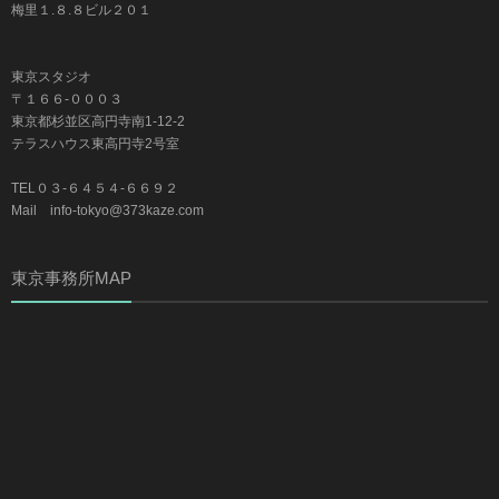
梅里１.８.８ビル２０１
東京スタジオ
〒１６６-０００３
東京都杉並区高円寺南1-12-2
テラスハウス東高円寺2号室
TEL０３-６４５４-６６９２
Mail info-tokyo@373kaze.com
東京事務所MAP