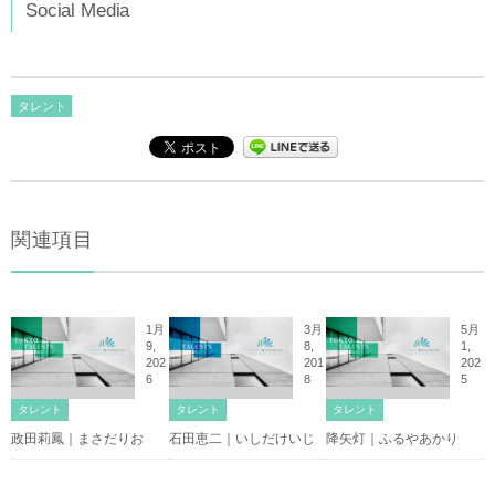
Social Media
タレント
関連項目
1月
3月
5月
9,
8,
1,
202
201
202
6
8
5
タレント
タレント
タレント
政田莉鳳｜まさだりお
石田恵二｜いしだけいじ
降矢灯｜ふるやあかり