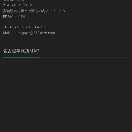
〒４６０-０００２
愛知県名古屋市中区丸の内３-１９-２３
FPSビル ９階
TEL０５２-５２６-３４１７
Mail info-nagoya@373kaze.com
名古屋事務所MAP