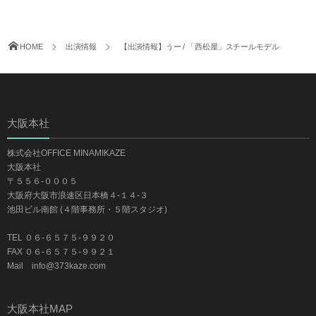
HOME
出演情報
【出演情報】うー / 「西松屋」スチールモデル
大阪本社
株式会社OFFICE MINAMIKAZE
大阪本社
〒５５６-０００５
大阪府大阪市浪速区日本橋４-１４-３
池田ビル南館 (４階事務所・５階スタジオ)
TEL ０６-６５７５-９９２０
FAX ０６-６５７５-９９２１
Mail info@373kaze.com
大阪本社MAP