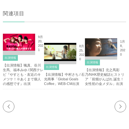
関連項目
9月
20,
1月
202
8,
8月
1
202
25,
0
202
出演情報
0
出演情報
【出演情報】颯真、谷川
出演情報
生馬、福本みゆ / 関西テレ
【出演情報】北之馬彩
ビ『やすとも・友近のキ
【出演情報】中村さち / 石
乃/NHK歴史秘話ヒストリ
メツケ！※あくまで個人
光商事「Global Goals
ア「前畑がんばれ 誕生！
の感想です』出演
Coffee」WEB-CM出演
女性初の金メダル」出演