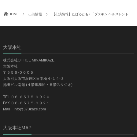
HOME
出演情報
【出演情報】たばるとも / 「ダスキン ヘルスレント...
大阪本社
株式会社OFFICE MINAMIKAZE
大阪本社
〒５５６-０００５
大阪府大阪市浪速区日本橋４-１４-３
池田ビル南館 (４階事務所・５階スタジオ)
TEL ０６-６５７５-９９２０
FAX ０６-６５７５-９９２１
Mail info@373kaze.com
大阪本社MAP