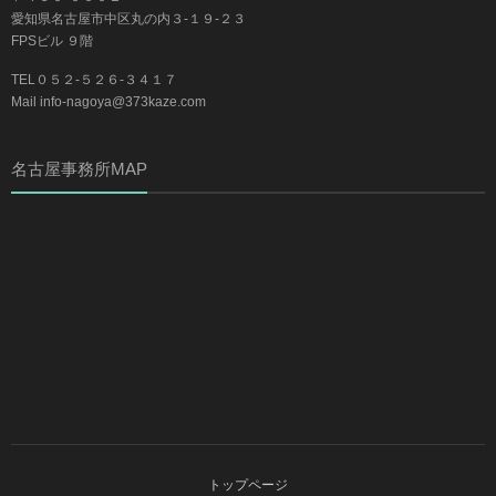
愛知県名古屋市中区丸の内３-１９-２３
FPSビル ９階
TEL０５２-５２６-３４１７
Mail info-nagoya@373kaze.com
名古屋事務所MAP
トップページ