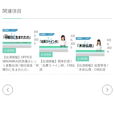
関連項目
9月
3,
3月
202
6,
8月
3
202
4,
5
202
出演情報
4
出演情報
【出演情報】OFFICE
出演情報
MINAMIKAZE所属タレン
【出演情報】岡本灯里 /
ト多数出演 / 朝日放送「何
「志摩スペイン村」CM出
【出演情報】佐貫寧音 /
曜日に生まれたの」
演
「木谷仏壇」CM出演