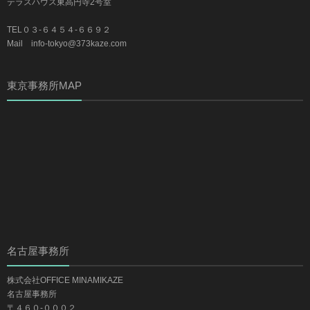
テラスハウス東高円寺2号室
TEL０３-６４５４-６６９２
Mail info-tokyo@373kaze.com
東京事務所MAP
名古屋事務所
株式会社OFFICE MINAMIKAZE
名古屋事務所
〒４６０-０００２