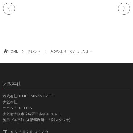
HOME
タレント
永好ひより｜ながよしひより
大阪本社
株式会社OFFICE MINAMIKAZE
大阪本社
〒５５６-０００５
大阪府大阪市浪速区日本橋４-１４-３
池田ビル南館 (４階事務所・５階スタジオ)
TEL ０６-６５７５-９９２０