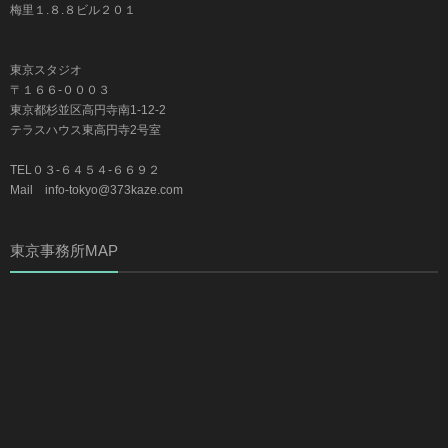
梅里１.８.８ビル２０１
東京スタジオ
〒１６６-０００３
東京都杉並区高円寺南1-12-2
テラスハウス東高円寺2号室
TEL０３-６４５４-６６９２
Mail info-tokyo@373kaze.com
東京事務所MAP