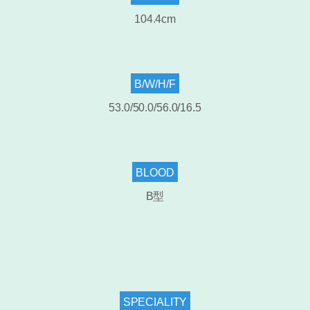
104.4cm
B/W/H/F
53.0/50.0/56.0/16.5
BLOOD
B型
SPECIALITY