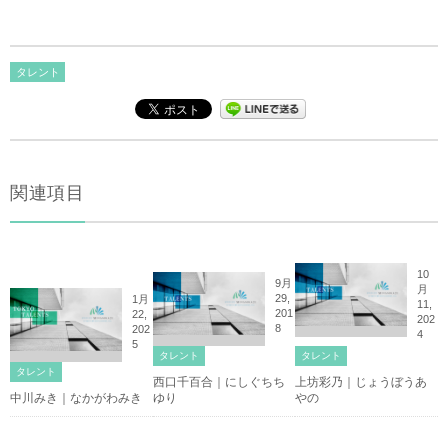
タレント
関連項目
10
9月
月
29,
1月
11,
201
22,
202
8
202
4
5
タレント
タレント
タレント
西口千百合｜にしぐちち
上坊彩乃｜じょうぼうあ
中川みき｜なかがわみき
ゆり
やの