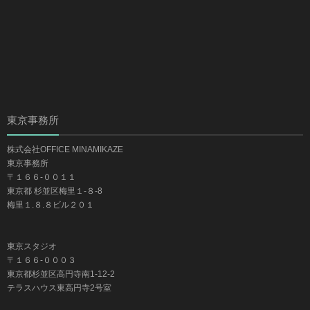
東京事務所
株式会社OFFICE MINAMIKAZE
東京事務所
〒１６６-００１１
東京都 杉並区梅里１-８-8
梅里１.８.８ビル２０１
東京スタジオ
〒１６６-０００３
東京都杉並区高円寺南1-12-2
テラスハウス東高円寺2号室