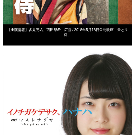
【出演情報】多見亮祐、西田早希、広雪 / 2018年5月18日公開映画「蚤とり
侍」
出演情報