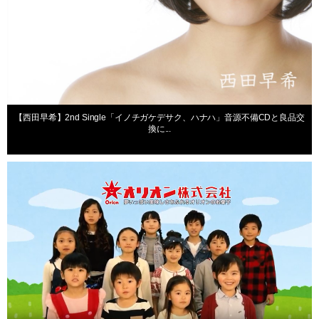
【西田早希】2nd Single「イノチガケデサク、ハナハ」音源不備CDと良品交
換に...
出演情報