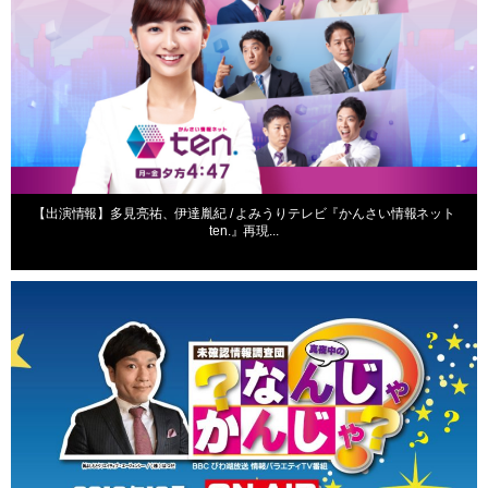
【出演情報】多見亮祐、伊達胤紀 / よみうりテレビ『かんさい情報ネット
ten.』再現...
出演情報