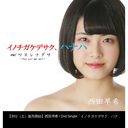
【3/31（土）販売開始】西田早希 / 2nd Single「イノチガケデサク、ハナ...