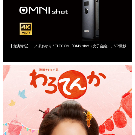
【出演情報】一ノ瀬あかり / ELECOM「OMNIshot（女子会編）」VP撮影
出演情報