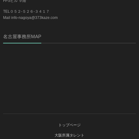
FPSビル ９階
TEL０５２-５２６-３４１７
Mail info-nagoya@373kaze.com
名古屋事務所MAP
トップページ
大阪所属タレント