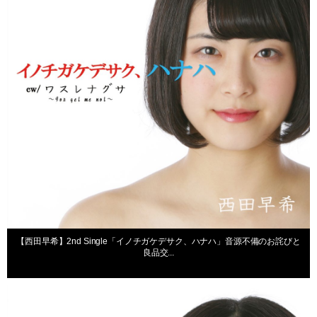
【西田早希】2nd Single「イノチガケデサク、ハナハ」音源不備のお詫びと
良品交...
出演情報