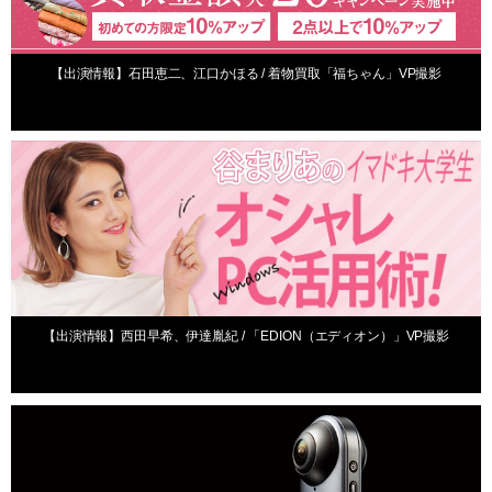
【出演情報】石田恵二、江口かほる / 着物買取「福ちゃん」VP撮影
出演情報
【出演情報】西田早希、伊達胤紀 / 「EDION（エディオン）」VP撮影
出演情報