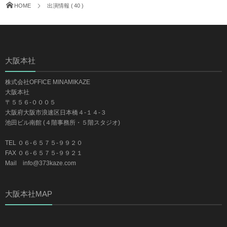
HOME
出演情報 ( 40 )
大阪本社
株式会社OFFICE MINAMIKAZE
大阪本社
〒５５６-０００５
大阪府大阪市浪速区日本橋４-１４-３
池田ビル南館 (４階事務所・５階スタジオ)
TEL ０６-６５７５-９９２０
FAX ０６-６５７５-９９２１
Mail info@373kaze.com
大阪本社MAP