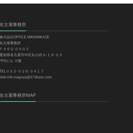
名古屋事務所
株式会社OFFICE MINAMIKAZE
名古屋事務所
〒４６０-０００２
愛知県名古屋市中区丸の内３-１９-２３
FPSビル ９階
TEL０５２-５２６-３４１７
Mail info-nagoya@373kaze.com
名古屋事務所MAP