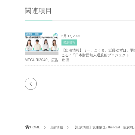
関連項目
6月 17, 2026
出演情報
【出演情報】うー、こうま、近藤ゆずは、羽
こる / 「日本財団無人運航船プロジェクト
MEGURI2040」広告 出演
HOME
出演情報
【出演情報】坂東慎也 / the Raid『籠女唄』.