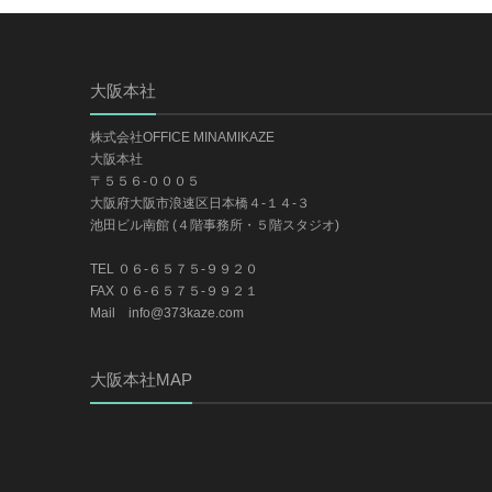
大阪本社
株式会社OFFICE MINAMIKAZE
大阪本社
〒５５６-０００５
大阪府大阪市浪速区日本橋４-１４-３
池田ビル南館 (４階事務所・５階スタジオ)
TEL ０６-６５７５-９９２０
FAX ０６-６５７５-９９２１
Mail info@373kaze.com
大阪本社MAP