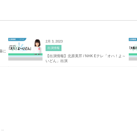
2月 3, 2023
出演情報
藤に
【出演情報】北原美芹 / NHK Eテレ「オハ！よ～
いどん」出演
..