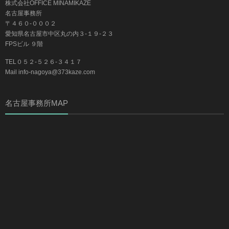
株式会社OFFICE MINAMIKAZE
名古屋事務所
〒４６０-０００２
愛知県名古屋市中区丸の内３-１９-２３
FPSビル ９階
TEL０５２-５２６-３４１７
Mail info-nagoya@373kaze.com
名古屋事務所MAP