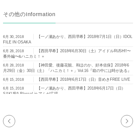
その他のInformation
【一ノ瀬あかり、西田早希】2018年7月1日（日）IDOL
6月 30, 2018
FILE IN OSAKA
【西田早希】2018年6月30日（土）アイドルRUSH!!〜
6月 28, 2018
番外編〜&ハニカミ！＋
【神田愛、後藤花観、和ほのか、好本佐保】2018年6
6月 28, 2018
月29日（金）30日（土）「ハニカミ！＋」Vol.16『箱の中には時がある』
【西田早希】2018年6月17日（日）音めきFREE LIVE
6月 15, 2018
【一ノ瀬あかり、西田早希】2018年6月17日（日）
6月 15, 2018
SAKURA Blosso! in アムゼ広場
【西田早希】2018年6月9日（土）in style osaka
6月 8, 2018
【一ノ瀬あかり】2018年6月6日（水）近野なあこ生誕
6月 5, 2018
祭「666」
【西田早希】2018年6月3日（日）音めきLIVE＠梅田
6月 1, 2018
Zeela※1部のみ出演