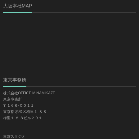
大阪本社MAP
東京事務所
株式会社OFFICE MINAMIKAZE
東京事務所
〒１６６-００１１
東京都 杉並区梅里１-８-8
梅里１.８.８ビル２０１
東京スタジオ