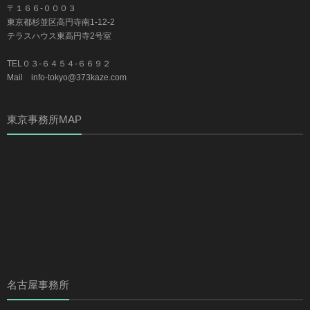
〒１６６-０００３
東京都杉並区高円寺南1-12-2
テラスハウス東高円寺2号室
TEL０３-６４５４-６６９２
Mail info-tokyo@373kaze.com
東京事務所MAP
名古屋事務所