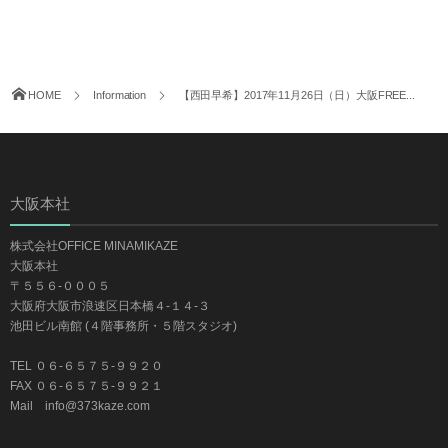
【一ノ瀬あかり】2018年6月3日（日）音めきLIVE＠梅
6月 1, 2018
田Zeela※2部のみ出演
【西田早希】2018年5月31日（木）KOBE IDOL
5月 30, 2018
EGGS!
HOME
Information
【西田早希】2017年11月26日（日）大阪FREE...
大阪本社
株式会社OFFICE MINAMIKAZE
大阪本社
〒５５６-０００５
大阪府大阪市浪速区日本橋４-１４-３
池田ビル南館 (４階事務所・５階スタジオ)
TEL ０６-６５７５-９９２０
FAX ０６-６５７５-９９２１
Mail info@373kaze.com