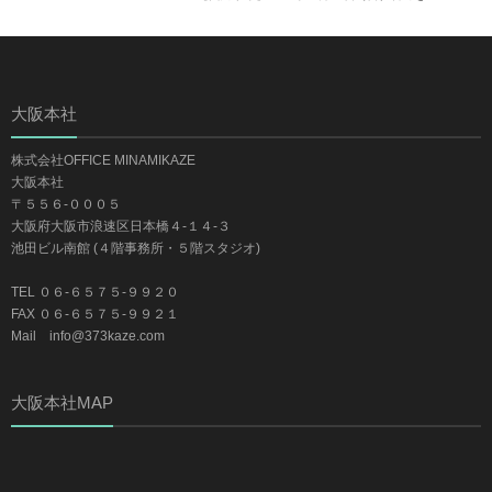
大阪本社
株式会社OFFICE MINAMIKAZE
大阪本社
〒５５６-０００５
大阪府大阪市浪速区日本橋４-１４-３
池田ビル南館 (４階事務所・５階スタジオ)
TEL ０６-６５７５-９９２０
FAX ０６-６５７５-９９２１
Mail info@373kaze.com
大阪本社MAP