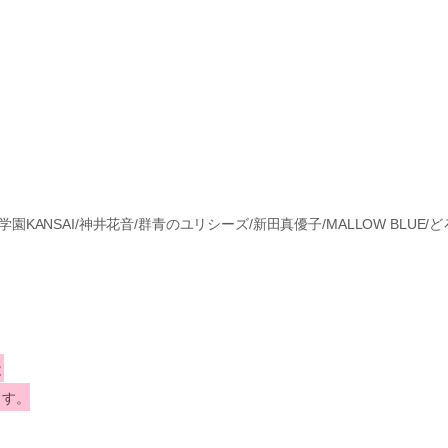
ンチャン学園KANSAI/神井花音/群青のユリシーズ/新田真優子/MALLOW B
と
ます。