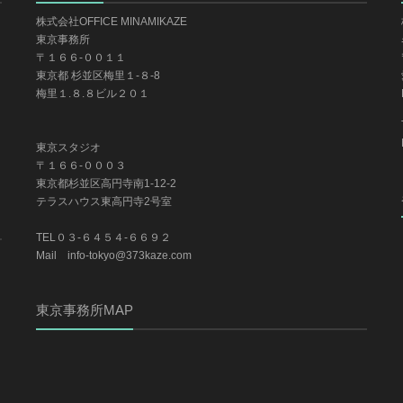
株式会社OFFICE MINAMIKAZE
東京事務所
〒１６６-００１１
東京都 杉並区梅里１-８-8
梅里１.８.８ビル２０１
東京スタジオ
〒１６６-０００３
東京都杉並区高円寺南1-12-2
テラスハウス東高円寺2号室
TEL０３-６４５４-６６９２
Mail info-tokyo@373kaze.com
東京事務所MAP