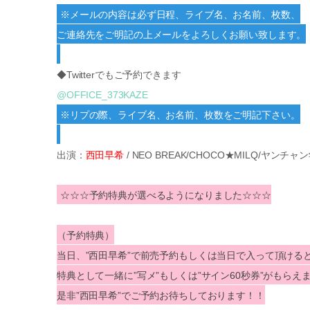
※メールの内容は必ず日程、ライブ名、お名前、枚数、
ご連絡先をご明記の上メールをよろしくお願い致します。
◆Twitterでもご予約できます
@OFFICE_373KAZE
※リプの際、ライブ名、お名前、枚数をご明記下さい。
出演：
西田早希
/ NEO BREAK/CHOCO★MILQ/ヤ
☆☆☆予約特典が選べるようになりました☆☆☆
（予約特典）
当日、”西田早希”で前売予約もしくは当日で入って頂ける
特典として一緒に”写メ”もしくは”サイン60秒券”がもらえ
是非”西田早希”でご予約お待ちしております！！