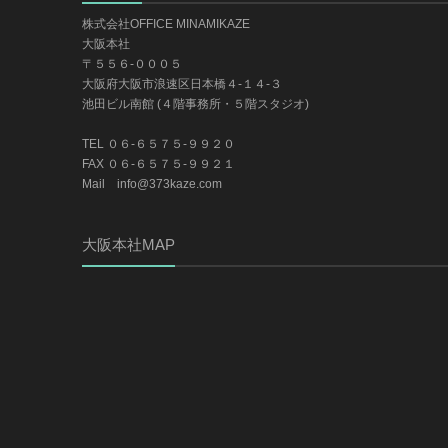
株式会社OFFICE MINAMIKAZE
大阪本社
〒５５６-０００５
大阪府大阪市浪速区日本橋４-１４-３
池田ビル南館 (４階事務所・５階スタジオ)
TEL ０６-６５７５-９９２０
FAX ０６-６５７５-９９２１
Mail info@373kaze.com
大阪本社MAP