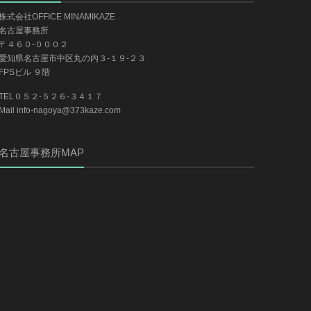
株式会社OFFICE MINAMIKAZE
名古屋事務所
〒４６０-０００２
愛知県名古屋市中区丸の内３-１９-２３
FPSビル ９階
TEL０５２-５２６-３４１７
Mail info-nagoya@373kaze.com
名古屋事務所MAP