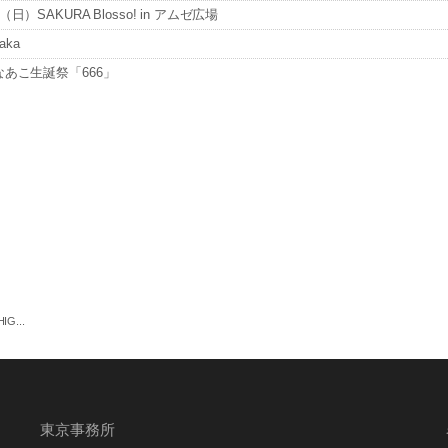
SAKURA Blosso! in アムゼ広場
aka
なあこ生誕祭「666」
E＠梅田Zeela※1部のみ出演
IVE＠梅田Zeela※2部のみ出演
L EGGS!
G...
東京事務所