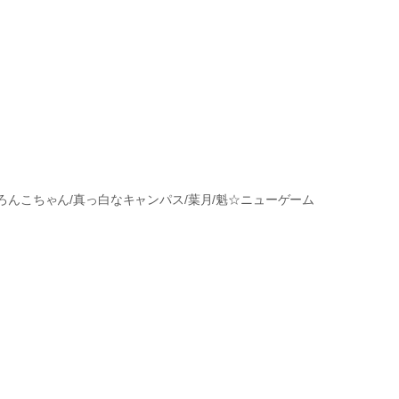
LUE/どろんこちゃん/真っ白なキャンパス/葉月/魁☆ニューゲーム