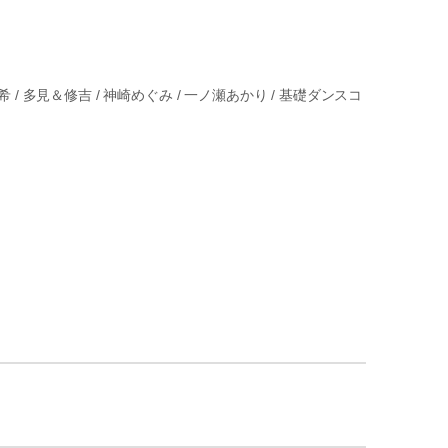
/ 響＆早希 / 多見＆修吉 / 神崎めぐみ / 一ノ瀬あかり / 基礎ダンスコ