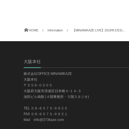
HOME
Information
【MINAMIKAZE LIVE】2018年3月31...
大阪本社
株式会社OFFICE MINAMIKAZE
大阪本社
〒５５６-０００５
大阪府大阪市浪速区日本橋４-１４-３
池田ビル南館 (４階事務所・５階スタジオ)
TEL ０６-６５７５-９９２０
FAX ０６-６５７５-９９２１
Mail info@373kaze.com