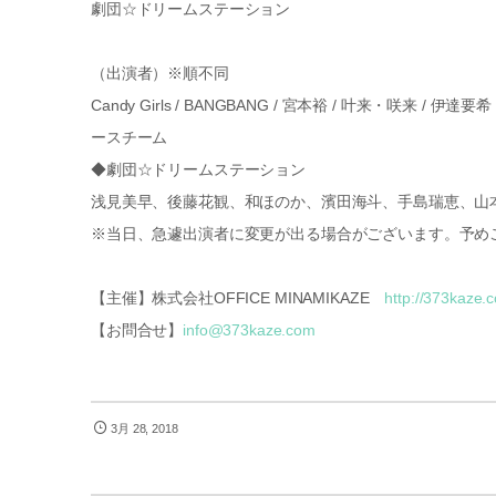
劇団☆ドリームステーション
（出演者）※順不同
Candy Girls / BANGBANG / 宮本裕 / 叶来・咲来 / 
ースチーム
◆劇団☆ドリームステーション
浅見美早、後藤花観、和ほのか、濱田海斗、手島瑞恵、山
※当日、急遽出演者に変更が出る場合がございます。予め
【主催】株式会社OFFICE MINAMIKAZE
http://373kaze.
【お問合せ】
info@373kaze.com
3月 28, 2018