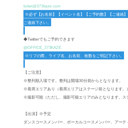
ticket@373kaze.com
※必ず【お名前】【イベント名】【ご予約数】【ご連絡】
ご連絡下さい。
◆Twitterでもご予約できます
@OFFICE_373KAZE
※リプの際、ライブ名、お名前、枚数をご明記下さい。
【ご注意】
※整列順入場です。整列は開場30分前からとなります。
※着席エリアあり（着席エリアはステージ前となります。
※撮影可能（ただし、撮影可能エリアのみとなります。ス
【出演】※予定
ダンスコースメンバー、ボーカルコースメンバー、アーテ