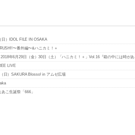
DOL FILE IN OSAKA
RUSH!!〜番外編〜&ハニカミ！＋
18年6月29日（金）30日（土）「ハニカミ！＋」Vol.16『箱の中には時が
E LIVE
SAKURA Blosso! in アムゼ広場
aka
なあこ生誕祭「666」
E＠梅田Zeela※1部のみ出演
IVE＠梅田Zeela※2部のみ出演
L EGGS!