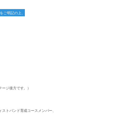
をご明記の上、
）
テージ後方です。）
ィストバンド育成コースメンバー、