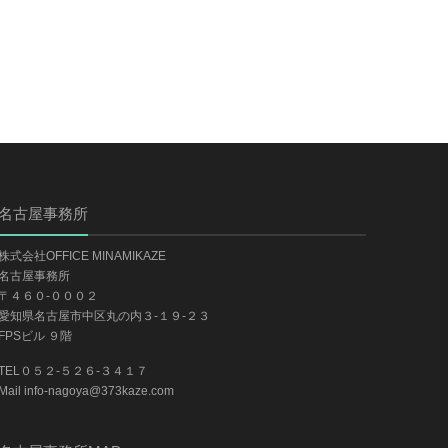
名古屋事務所
株式会社OFFICE MINAMIKAZE
名古屋事務所
〒４６０-０００２
愛知県名古屋市中区丸の内３-１９-２３
FPSビル ９階
TEL０５２-５２６-３４１７
Mail info-nagoya@373kaze.com