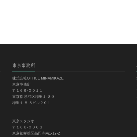
東京事務所
株式会社OFFICE MINAMIKAZE
東京事務所
〒１６６-００１１
東京都 杉並区梅里１-８-8
梅里１.８.８ビル２０１
東京スタジオ
〒１６６-０００３
東京都杉並区高円寺南1-12-2