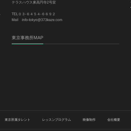
テラスハウス東高円寺2号室
TEL０３-６４５４-６６９２
Mail info-tokyo@373kaze.com
東京事務所MAP
東京所属タレント
レッスンプログラム
映像制作
会社概要