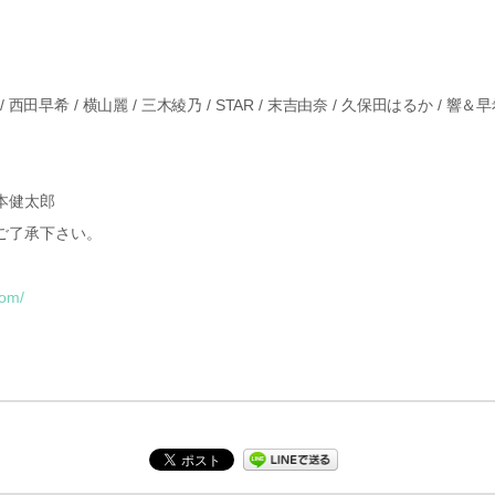
伊達要希 / 西田早希 / 横山麗 / 三木綾乃 / STAR / 末吉由奈 / 久保田はるか 
本健太郎
ご了承下さい。
com/