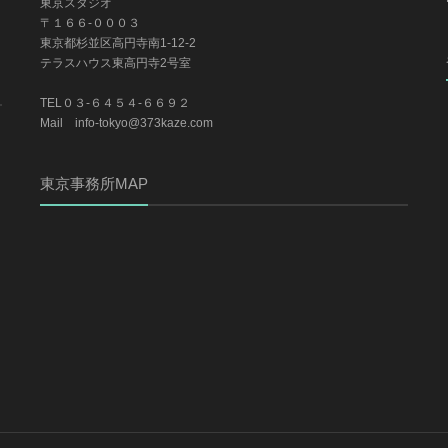
東京スタジオ
〒１６６-０００３
東京都杉並区高円寺南1-12-2
テラスハウス東高円寺2号室
TEL０３-６４５４-６６９２
Mail info-tokyo@373kaze.com
東京事務所MAP