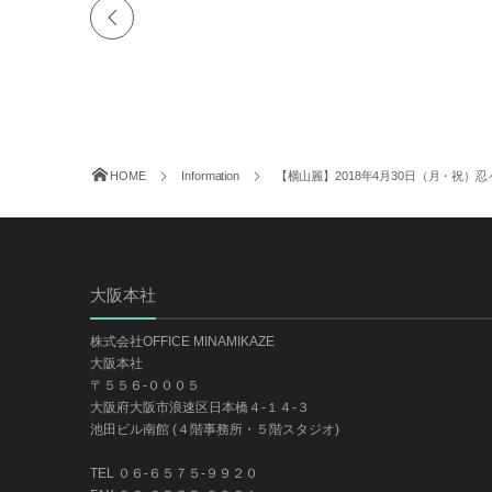
HOME
Information
【横山麗】2018年4月30日（月・祝）忍ヶ
大阪本社
株式会社OFFICE MINAMIKAZE
大阪本社
〒５５６-０００５
大阪府大阪市浪速区日本橋４-１４-３
池田ビル南館 (４階事務所・５階スタジオ)
TEL ０６-６５７５-９９２０