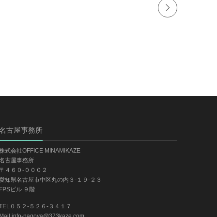
名古屋事務所
株式会社OFFICE MINAMIKAZE
名古屋事務所
〒４６０-０００２
愛知県名古屋市中区丸の内３-１９-２３
FPSビル ９階
TEL０５２-５２６-３４１７
Mail info-nagoya@373kaze.com