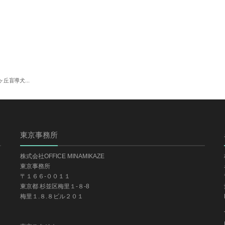
丘盲導犬...
東京事務所
株式会社OFFICE MINAMIKAZE
東京事務所
〒１６６-００１１
東京都 杉並区梅里１-８-8
梅里１.８.８ビル２０１