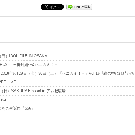
DOL FILE IN OSAKA
RUSH!!〜番外編〜&ハニカミ！＋
18年6月29日（金）30日（土）「ハニカミ！＋」Vol.16『箱の中には時が
E LIVE
SAKURA Blosso! in アムゼ広場
aka
なあこ生誕祭「666」
E＠梅田Zeela※1部のみ出演
IVE＠梅田Zeela※2部のみ出演
L EGGS!