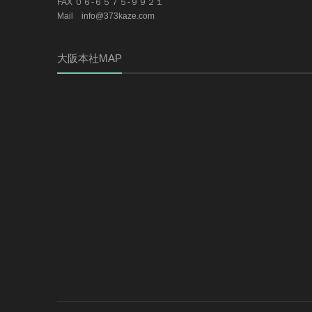
FAX ０６-６５７５-９９２１
Mail info@373kaze.com
大阪本社MAP