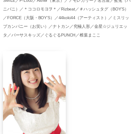
SMILE／P-Loco／Aither（東京）／アモレカリーナ名古屋／蜜兎（ハ
ニバニ）／＊ココロモヨヲ＊／Rizbeat／＃ハッシュタグ（BOY’S）
／FORCE（大阪・BOY’S）／44koki44（アーティスト）／ミスリッ
プカンパニー（お笑い）／ナトカン／究極人形／金星☆ジュリエッ
タ／バーサスキッズ／ぐるぐるPUNCH／椎葉まここ