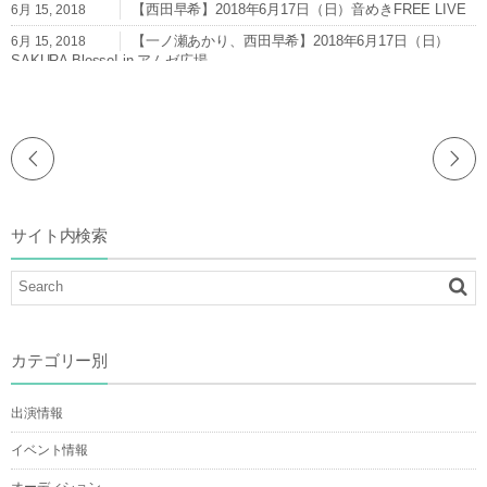
【西田早希】2018年6月17日（日）音めきFREE LIVE
6月 15, 2018
【一ノ瀬あかり、西田早希】2018年6月17日（日）
6月 15, 2018
SAKURA Blosso! in アムゼ広場
【西田早希】2018年6月9日（土）in style osaka
6月 8, 2018
【一ノ瀬あかり】2018年6月6日（水）近野なあこ生誕
6月 5, 2018
祭「666」
【西田早希】2018年6月3日（日）音めきLIVE＠梅田
6月 1, 2018
Zeela※1部のみ出演
【一ノ瀬あかり】2018年6月3日（日）音めきLIVE＠梅
6月 1, 2018
サイト内検索
田Zeela※2部のみ出演
【西田早希】2018年5月31日（木）KOBE IDOL
5月 30, 2018
EGGS!
カテゴリー別
出演情報
イベント情報