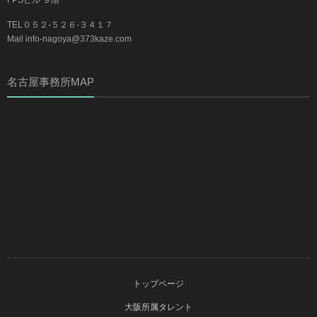
FPSビル ９階
TEL０５２-５２６-３４１７
Mail info-nagoya@373kaze.com
名古屋事務所MAP
トップページ
大阪所属タレント