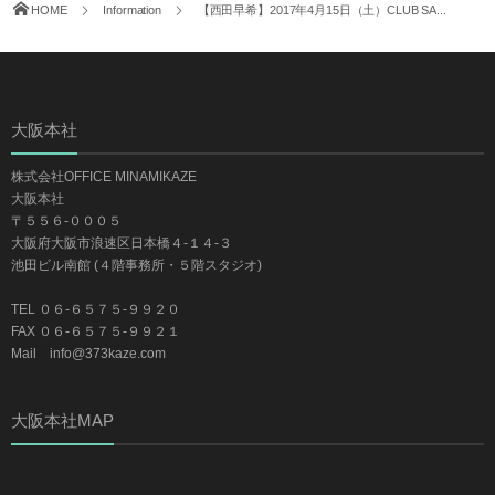
HOME
Information
【西田早希】2017年4月15日（土）CLUB SA...
大阪本社
株式会社OFFICE MINAMIKAZE
大阪本社
〒５５６-０００５
大阪府大阪市浪速区日本橋４-１４-３
池田ビル南館 (４階事務所・５階スタジオ)
TEL ０６-６５７５-９９２０
FAX ０６-６５７５-９９２１
Mail info@373kaze.com
大阪本社MAP