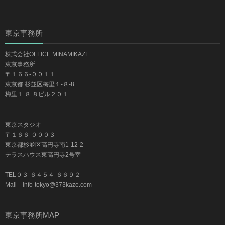
東京事務所
株式会社OFFICE MINAMIKAZE
東京事務所
〒１６６-００１１
東京都 杉並区梅里１-８-8
梅里１.８.８ビル２０１
東京スタジオ
〒１６６-０００３
東京都杉並区高円寺南1-12-2
テラスハウス東高円寺2号室
TEL０３-６４５４-６６９２
Mail info-tokyo@373kaze.com
東京事務所MAP