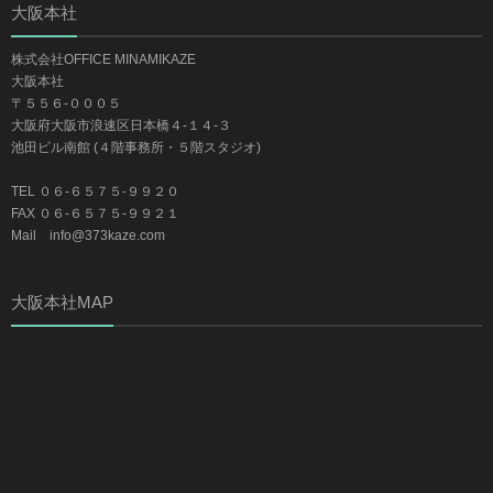
大阪本社
株式会社OFFICE MINAMIKAZE
大阪本社
〒５５６-０００５
大阪府大阪市浪速区日本橋４-１４-３
池田ビル南館 (４階事務所・５階スタジオ)
TEL ０６-６５７５-９９２０
FAX ０６-６５７５-９９２１
Mail info@373kaze.com
大阪本社MAP