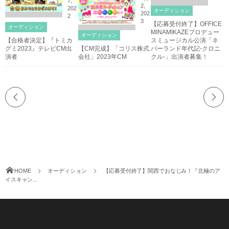
7,
2,
202
オーディション
202
2
3
【応募受付終了】OFFICE
オーディション
MINAMIKAZEプロデュー
オーディション
【合格者決定】『トミカ
スミュージカル公演「ネ
グミ2023』テレビCM出
【CM完成】「コリス株式
バーランド年代記-クロニ
演者
会社」2023年CM
クル-」出演者募集！
HOME
オーディション
【応募受付終了】関西でおなじみ！『北極のア
イスキャン...