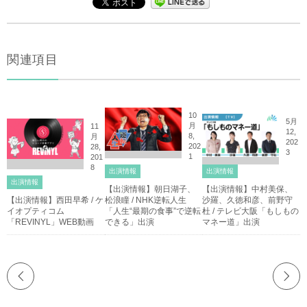
関連項目
10
5月
月
11
12,
8,
月
202
202
28,
3
1
201
8
出演情報
出演情報
出演情報
【出演情報】朝日湖子、
【出演情報】中村美保、
【出演情報】西田早希 / ケ
松浪瞳 / NHK逆転人生
沙羅、久徳和彦、前野守
イオプティコム
「人生“最期の食事”で逆転
杜 / テレビ大阪「もしもの
「REVINYL」WEB動画
できる」出演
マネー道」出演