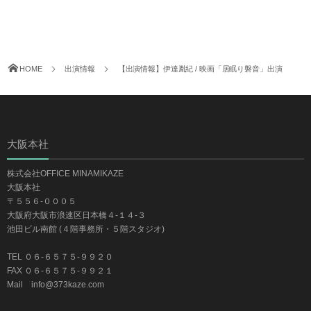
HOME
出演情報
【出演情報】伊達胤紀 / 映画「居眠り磐音」出演
大阪本社
株式会社OFFICE MINAMIKAZE
大阪本社
〒５５６-０００５
大阪府大阪市浪速区日本橋４-１４-３
池田ビル南館 (４階事務所・５階スタジオ)
TEL ０６-６５７５-９９２０
FAX ０６-６５７５-９９２１
Mail info@373kaze.com