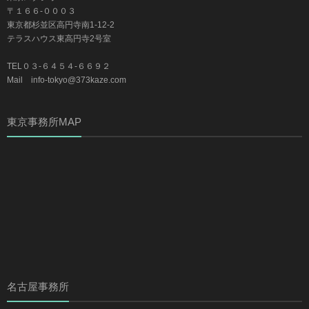
〒１６６-０００３
東京都杉並区高円寺南1-12-2
テラスハウス東高円寺2号室
TEL０３-６４５４-６６９２
Mail info-tokyo@373kaze.com
東京事務所MAP
名古屋事務所