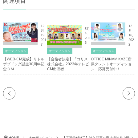
関連項目
12
12
5月
月
月
4,
19,
16,
202
201
202
3
7
2
オーディション
オーディション
オーディション
【WEB-CM完成】リトル
【合格者決定】「コリス
OFFICE MINAMIKAZE所
ボブドッグ誕生30周年記
株式会社」2023年テレビ
属タレントオーディショ
念ＣＭ
CM出演者
ン 応募受付中！
HOME
オーディション
【応募受付終了】味と品質を守り続ける中野の