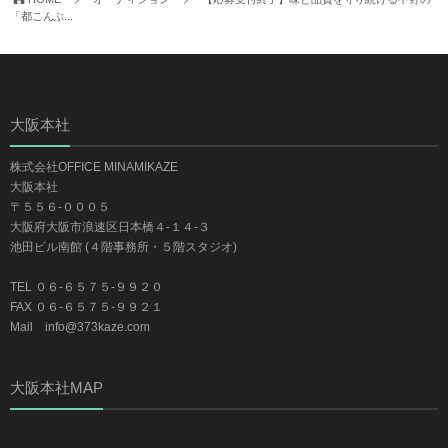
「都こんぶ...
大阪本社
株式会社OFFICE MINAMIKAZE
大阪本社
〒５５６-０００５
大阪府大阪市浪速区日本橋４-１４-３
池田ビル南館 (４階事務所・５階スタジオ)
TEL ０６-６５７５-９９２０
FAX ０６-６５７５-９９２１
Mail info@373kaze.com
大阪本社MAP