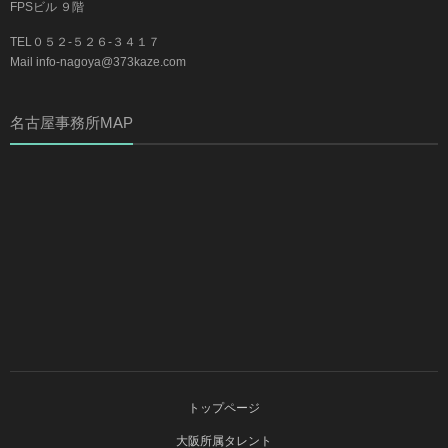
FPSビル ９階
TEL０５２-５２６-３４１７
Mail info-nagoya@373kaze.com
名古屋事務所MAP
トップページ
大阪所属タレント