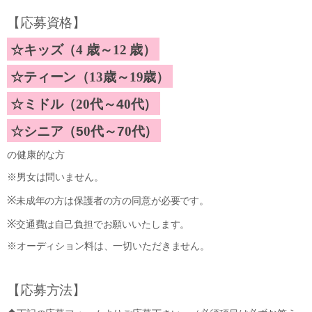
【応募資格】
☆キッズ（
4
歳～
12
歳）
☆ティーン（
13
歳～
19
歳）
☆ミドル（
20
代～4
0
代）
☆シニア（5
0
代～7
0
代）
の健康的な方
※男女は問いません。
※
未成年の方は保護者の方の同意が必要です。
※
交通費は自己負担でお願いいたします。
※オーディション料は、一切いただきません。
【応募方法】