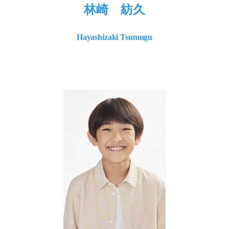
林崎 紡久
Hayashizaki Tsumugu