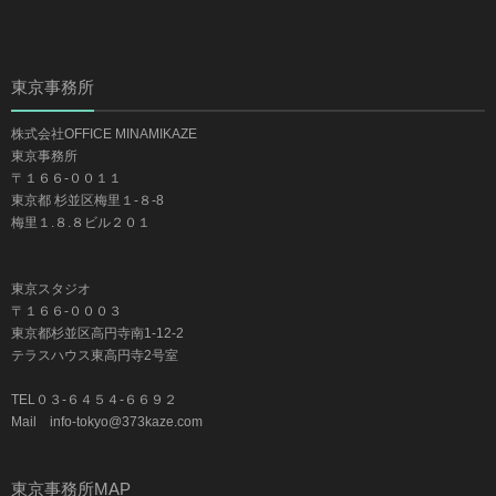
東京事務所
株式会社OFFICE MINAMIKAZE
東京事務所
〒１６６-００１１
東京都 杉並区梅里１-８-8
梅里１.８.８ビル２０１
東京スタジオ
〒１６６-０００３
東京都杉並区高円寺南1-12-2
テラスハウス東高円寺2号室
TEL０３-６４５４-６６９２
Mail info-tokyo@373kaze.com
東京事務所MAP