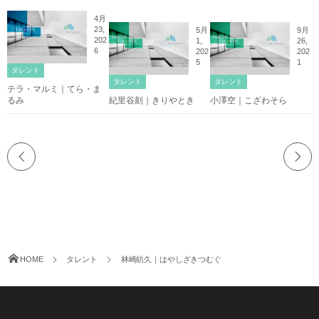
4月
23,
5月
9月
202
1,
26,
6
202
202
5
1
タレント
タレント
タレント
テラ・マルミ｜てら・ま
るみ
紀里谷刻｜きりやとき
小澤空｜こざわそら
HOME
タレント
林崎紡久｜はやしざきつむぐ