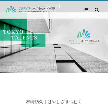
タレント
林崎紡久｜はやしざきつむぐ