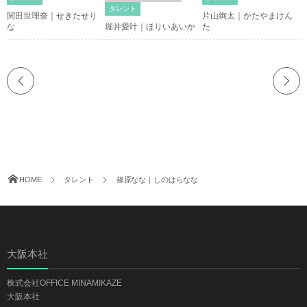
タレント
関田世理奈｜せきたせり
片山絢太｜かたやまけん
な
堀井愛叶｜ほりいあいか
た
HOME
タレント
篠原なな｜しのはらなな
大阪本社
株式会社OFFICE MINAMIKAZE
大阪本社