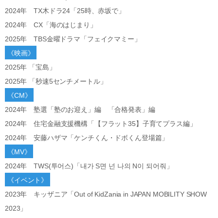
2024年 TX木ドラ24「25時、赤坂で」
2024年 CX「海のはじまり」
2025年 TBS金曜ドラマ「フェイクマミー」
《映画》
2025年 「宝島」
2025年 「秒速5センチメートル」
《CM》
2024年 塾選「塾のお迎え」編 「合格発表」編
2024年 住宅金融支援機構「【フラット35】子育てプラス編」
2024年 安藤ハザマ「ケンチくん・ドボくん登場篇」
《MV》
2024年 TWS(투어스)「내가 S면 넌 나의 N이 되어줘」
《イベント》
2023年 キッザニア「Out of KidZania in JAPAN MOBILITY SHOW
2023」