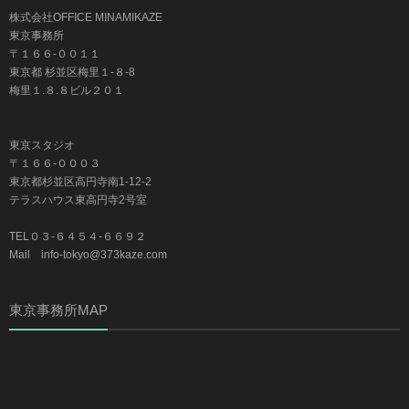
株式会社OFFICE MINAMIKAZE
東京事務所
〒１６６-００１１
東京都 杉並区梅里１-８-8
梅里１.８.８ビル２０１
東京スタジオ
〒１６６-０００３
東京都杉並区高円寺南1-12-2
テラスハウス東高円寺2号室
TEL０３-６４５４-６６９２
Mail info-tokyo@373kaze.com
東京事務所MAP