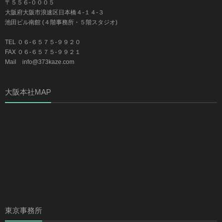
〒５５６-０００５
大阪府大阪市浪速区日本橋４-１４-３
池田ビル南館 (４階事務所・５階スタジオ)
TEL ０６-６５７５-９９２０
FAX ０６-６５７５-９９２１
Mail info@373kaze.com
大阪本社MAP
東京事務所