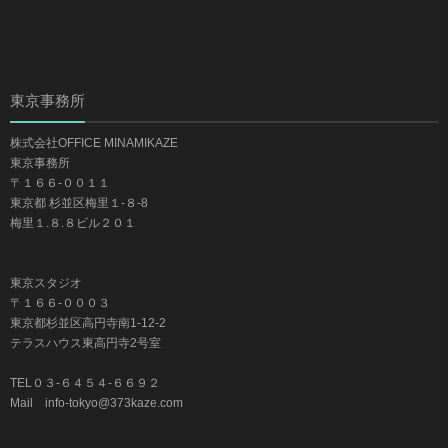
東京事務所
株式会社OFFICE MINAMIKAZE
東京事務所
〒１６６-００１１
東京都 杉並区梅里１-８-8
梅里１.８.８ビル２０１
東京スタジオ
〒１６６-０００３
東京都杉並区高円寺南1-12-2
テラスハウス東高円寺2号室
TEL０３-６４５４-６６９２
Mail info-tokyo@373kaze.com