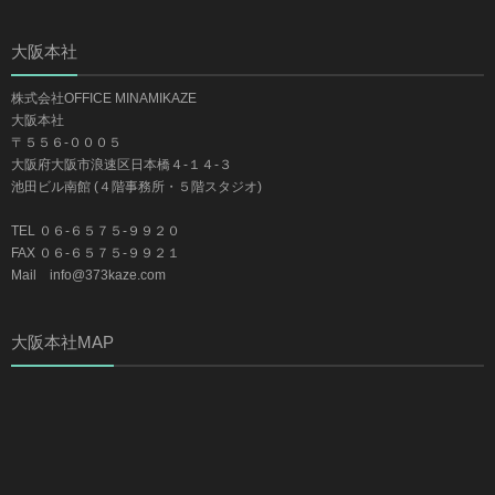
大阪本社
株式会社OFFICE MINAMIKAZE
大阪本社
〒５５６-０００５
大阪府大阪市浪速区日本橋４-１４-３
池田ビル南館 (４階事務所・５階スタジオ)
TEL ０６-６５７５-９９２０
FAX ０６-６５７５-９９２１
Mail info@373kaze.com
大阪本社MAP