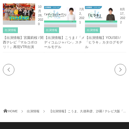
10
7月
8月
月
2,
17,
28,
202
202
202
1
2
0
出演情報
出演情報
出演情報
【出演情報】宮園莉桜 / 関
【出演情報】こうま / 「メ
【出演情報】YOUSEI /
西テレビ『マルコポロ
ディコムジャパン」スチ
「ヒラキ」カタログモデ
リ！』再現VTR出演
ールモデル
ル
HOME
出演情報
【出演情報】こうま、久徳和彦、沙羅 / テレビ大阪「...