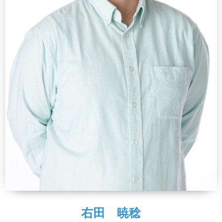
右田 暁稔