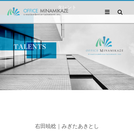
タレント
右田暁稔｜みぎたあきとし