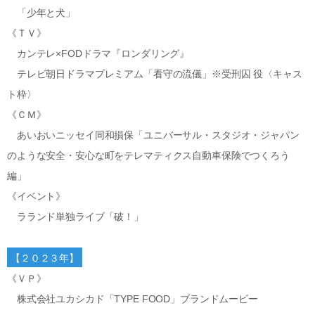
「少年と犬」
《ＴＶ》
カンテレ×FODドラマ『ロンダリング』
テレビ朝日ドラマプレミアム「看守の流儀」※受刑囚 役〈キャス
ト枠〉
《ＣＭ》
あいおいニッセイ同和損保「ユニバーサル・スタジオ・ジャパン
のような安全・安心な町をテレマティクス自動車保険でつくろう
編」
《イベント》
ラランド単独ライブ「破！」
【２０２３年】
《ＶＰ》
株式会社ユカシカド「TYPE FOOD」ブランドムービー