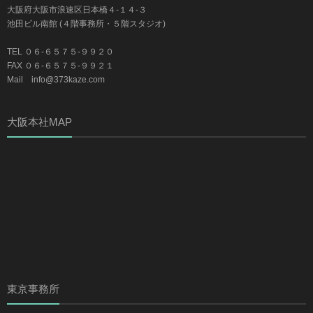
大阪府大阪市浪速区日本橋４-１４-３
池田ビル南館 (４階事務所・５階スタジオ)
TEL ０６-６５７５-９９２０
FAX ０６-６５７５-９９２１
Mail info@373kaze.com
大阪本社MAP
東京事務所