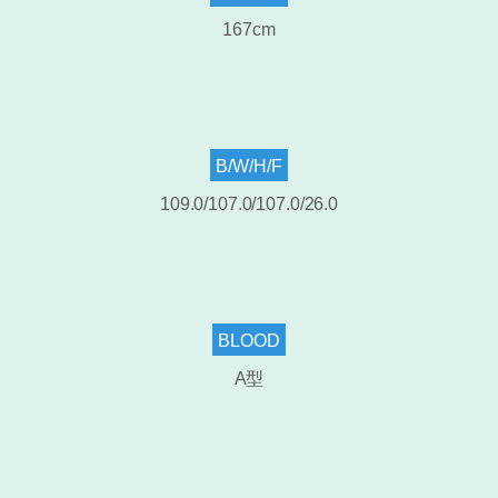
167cm
B/W/H/F
109.0/107.0/107.0/26.0
BLOOD
A型