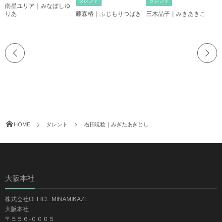
タレント
タレント
南星ユリア｜みなぼしゆ
りあ
藤森椿｜ふじもりつばき
三木晶子｜みきあきこ
HOME
タレント
右田暁稔｜みぎたあきとし
大阪本社
株式会社OFFICE MINAMIKAZE
大阪本社
〒５５６-０００５