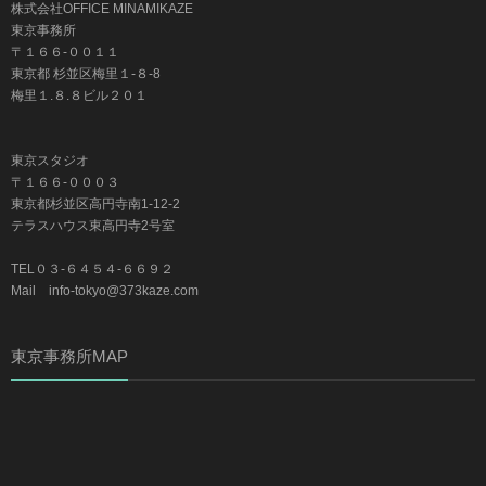
株式会社OFFICE MINAMIKAZE
東京事務所
〒１６６-００１１
東京都 杉並区梅里１-８-8
梅里１.８.８ビル２０１
東京スタジオ
〒１６６-０００３
東京都杉並区高円寺南1-12-2
テラスハウス東高円寺2号室
TEL０３-６４５４-６６９２
Mail info-tokyo@373kaze.com
東京事務所MAP