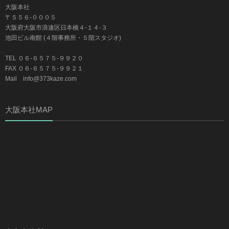
大阪本社
〒５５６-０００５
大阪府大阪市浪速区日本橋４-１４-３
池田ビル南館 (４階事務所・５階スタジオ)
TEL ０６-６５７５-９９２０
FAX ０６-６５７５-９９２１
Mail info@373kaze.com
大阪本社MAP