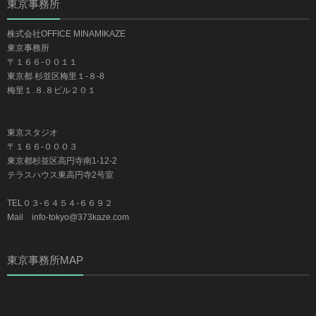
東京事務所
株式会社OFFICE MINAMIKAZE
東京事務所
〒１６６-００１１
東京都 杉並区梅里１-８-8
梅里１.８.８ビル２０１
東京スタジオ
〒１６６-０００３
東京都杉並区高円寺南1-12-2
テラスハウス東高円寺2号室
TEL０３-６４５４-６６９２
Mail info-tokyo@373kaze.com
東京事務所MAP