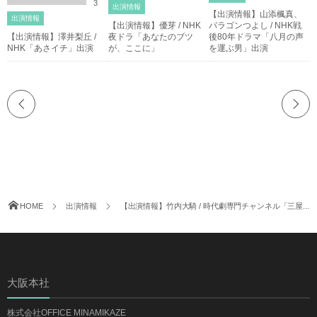
3
出演情報
【出演情報】山添楓真、
出演情報
【出演情報】優芽 / NHK
パラゴンつよし / NHK戦
【出演情報】澤井梨丘 /
夜ドラ「あなたのブツ
後80年ドラマ「八月の声
NHK「あさイチ」出演
が、ここに」
を運ぶ男」出演
HOME
出演情報
【出演情報】竹内大騎 / 時代劇専門チャンネル「三屋...
大阪本社
株式会社OFFICE MINAMIKAZE