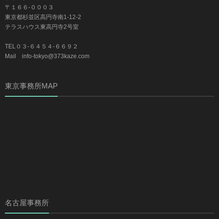
〒１６６-０００３
東京都杉並区高円寺南1-12-2
テラスハウス東高円寺2号室
TEL０３-６４５４-６６９２
Mail info-tokyo@373kaze.com
東京事務所MAP
名古屋事務所