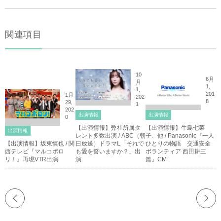
関連項目
10
6月
月
1,
1,
201
1月
202
8
29,
1
202
出演情報
出演情報
0
【出演情報】弊社所属タ
【出演情報】牛島七菜
出演情報
レント多数出演 / ABC（朝
子、他 / Panasonic『一人
【出演情報】坂東慎也 / 関
日放送）ドラマⅬ「それで
ひとりの物語 交通安全
西テレビ『マルコポロ
も愛を誓いますか？」出
ボランティア 西田耕三
リ！』再現VTR出演
演
篇』CM