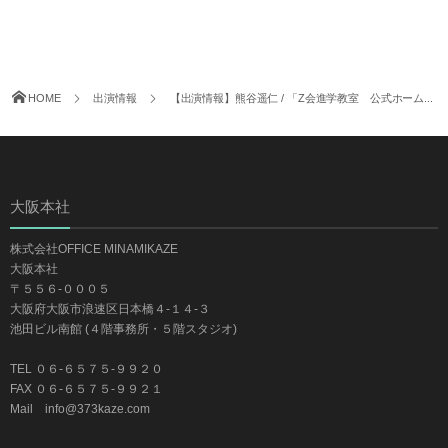
HOME
出演情報
【出演情報】熊谷遥仁 / 「Z会進学教室 公式ホーム...
大阪本社
株式会社OFFICE MINAMIKAZE
大阪本社
〒５５６-０００５
大阪府大阪市浪速区日本橋４-１４-３
池田ビル南館 (４階事務所・５階スタジオ)
TEL ０６-６５７５-９９２０
FAX ０６-６５７５-９９２１
Mail info@373kaze.com